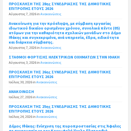
ΠΡΟΣΚΛΗΣΗ ΤΗΣ 28ης ΣΥΝΕΔΡΙΑΣΗΣ ΤΗΣ ΔΗΜΟΤΙΚΗΣ
ΕΠΙΤΡΟΠΗΣ ΕΤΟΥΣ 2026
Αύγουστος 7, 2026
in
Ανακοινώσεις
Ανακοίνωση για την πρόσληψη, με σύμβαση εργασίας
ιδιωτικού δικαίου ορισμένου χρόνου, συνολικά πέντε (05)
ατόμων για την καθαριότητα σχολικών μονάδων στο Δήμο
Ιθάκης και συγκεκριμένα, ανά υπηρεσία, έδρα, ειδικότητα
και διάρκεια σύμβασης.
Αύγουστος 7, 2026
in
Ανακοινώσεις
ΣΤΑΘΜΟΙ ΦΟΡΤΙΣΗΣ ΗΛΕΚΤΡΙΚΩΝ ΟΧΗΜΑΤΩΝ ΣΤΗΝ ΙΘΑΚΗ
Αύγουστος 3, 2026
in
Ανακοινώσεις
ΠΡΟΣΚΛΗΣΗ ΤΗΣ 26ης ΣΥΝΕΔΡΙΑΣΗΣ ΤΗΣ ΔΗΜΟΤΙΚΗΣ
ΕΠΙΤΡΟΠΗΣ ΕΤΟΥΣ 2026
Ιούλιος 30, 2026
in
Ανακοινώσεις
ΑΝΑΚΟΙΝΩΣΗ
Ιούλιος 27, 2026
in
Ανακοινώσεις
ΠΡΟΣΚΛΗΣΗ ΤΗΣ 25ης ΣΥΝΕΔΡΙΑΣΗΣ ΤΗΣ ΔΗΜΟΤΙΚΗΣ
ΕΠΙΤΡΟΠΗΣ ΕΤΟΥΣ 2026
Ιούλιος 24, 2026
in
Ανακοινώσεις
Δήμος Ιθάκης: Ενίσχυση της πυροπροστασίας στις Άφαλες
σε συνεργασία με τον Κοινωφελή Όμιλο Πλατρειθιά.