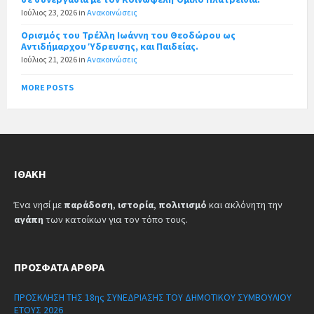
Ιούλιος 23, 2026
in
Ανακοινώσεις
Ορισμός του Τρέλλη Ιωάννη του Θεοδώρου ως
Αντιδήμαρχου Ύδρευσης, και Παιδείας.
Ιούλιος 21, 2026
in
Ανακοινώσεις
MORE POSTS
ΙΘΆΚΗ
Ένα νησί με
παράδοση
,
ιστορία
,
πολιτισμό
και ακλόνητη την
αγάπη
των κατοίκων για τον τόπο τους.
ΠΡΌΣΦΑΤΑ ΆΡΘΡΑ
ΠΡΟΣΚΛΗΣΗ ΤΗΣ 18ης ΣΥΝΕΔΡΙΑΣΗΣ ΤΟΥ ΔΗΜΟΤΙΚΟΥ ΣΥΜΒΟΥΛΙΟΥ
ΕΤΟΥΣ 2026