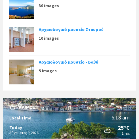
30 images
Αρχαιολογικό μουσείο Σταυρού
10 images
Αρχαιολογικό μουσείο - Βαθύ
5 images
ΚΑΙΡΌΣ
6:18 am
Local Time
25°C
Today
Αύγουστος 9, 2026
1m/s