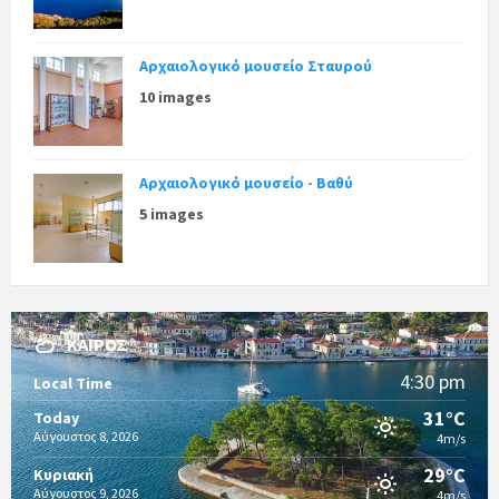
Αρχαιολογικό μουσείο Σταυρού
10 images
Αρχαιολογικό μουσείο - Βαθύ
5 images
ΚΑΙΡΌΣ
4:30 pm
Local Time
31°C
Today
Αύγουστος 8, 2026
4m/s
29°C
Κυριακή
Αύγουστος 9, 2026
4m/s