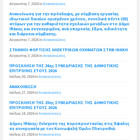
Αύγουστος 7, 2026
in
Ανακοινώσεις
Ανακοίνωση για την πρόσληψη, με σύμβαση εργασίας
ιδιωτικού δικαίου ορισμένου χρόνου, συνολικά πέντε (05)
ατόμων για την καθαριότητα σχολικών μονάδων στο Δήμο
Ιθάκης και συγκεκριμένα, ανά υπηρεσία, έδρα, ειδικότητα
και διάρκεια σύμβασης.
Αύγουστος 7, 2026
in
Ανακοινώσεις
ΣΤΑΘΜΟΙ ΦΟΡΤΙΣΗΣ ΗΛΕΚΤΡΙΚΩΝ ΟΧΗΜΑΤΩΝ ΣΤΗΝ ΙΘΑΚΗ
Αύγουστος 3, 2026
in
Ανακοινώσεις
ΠΡΟΣΚΛΗΣΗ ΤΗΣ 26ης ΣΥΝΕΔΡΙΑΣΗΣ ΤΗΣ ΔΗΜΟΤΙΚΗΣ
ΕΠΙΤΡΟΠΗΣ ΕΤΟΥΣ 2026
Ιούλιος 30, 2026
in
Ανακοινώσεις
ΑΝΑΚΟΙΝΩΣΗ
Ιούλιος 27, 2026
in
Ανακοινώσεις
ΠΡΟΣΚΛΗΣΗ ΤΗΣ 25ης ΣΥΝΕΔΡΙΑΣΗΣ ΤΗΣ ΔΗΜΟΤΙΚΗΣ
ΕΠΙΤΡΟΠΗΣ ΕΤΟΥΣ 2026
Ιούλιος 24, 2026
in
Ανακοινώσεις
Δήμος Ιθάκης: Ενίσχυση της πυροπροστασίας στις Άφαλες
σε συνεργασία με τον Κοινωφελή Όμιλο Πλατρειθιά.
Ιούλιος 23, 2026
in
Ανακοινώσεις