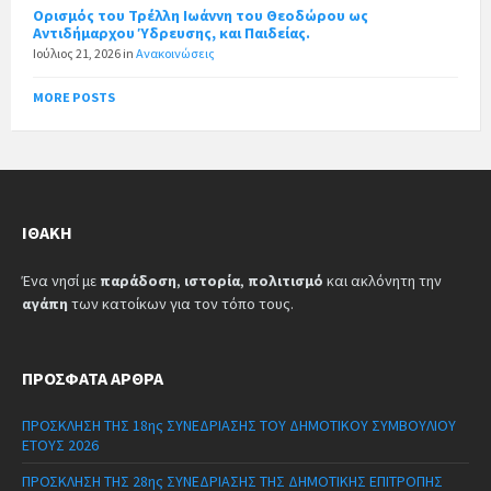
Ορισμός του Τρέλλη Ιωάννη του Θεοδώρου ως
Αντιδήμαρχου Ύδρευσης, και Παιδείας.
Ιούλιος 21, 2026
in
Ανακοινώσεις
MORE POSTS
ΙΘΆΚΗ
Ένα νησί με
παράδοση
,
ιστορία
,
πολιτισμό
και ακλόνητη την
αγάπη
των κατοίκων για τον τόπο τους.
ΠΡΌΣΦΑΤΑ ΆΡΘΡΑ
ΠΡΟΣΚΛΗΣΗ ΤΗΣ 18ης ΣΥΝΕΔΡΙΑΣΗΣ ΤΟΥ ΔΗΜΟΤΙΚΟΥ ΣΥΜΒΟΥΛΙΟΥ
ΕΤΟΥΣ 2026
ΠΡΟΣΚΛΗΣΗ ΤΗΣ 28ης ΣΥΝΕΔΡΙΑΣΗΣ ΤΗΣ ΔΗΜΟΤΙΚΗΣ ΕΠΙΤΡΟΠΗΣ