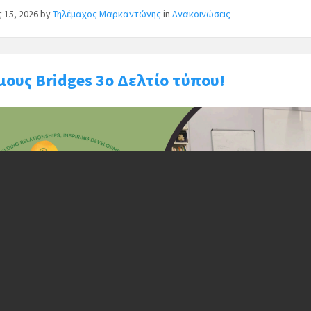
ς 15, 2026
by
Τηλέμαχος Μαρκαντώνης
in
Ανακοινώσεις
ους Bridges 3o Δελτίο τύπου!