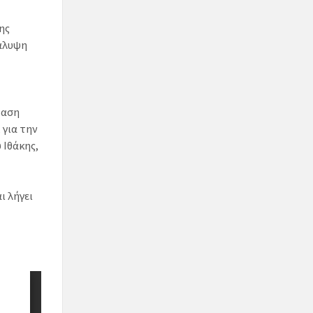
ης
κάλυψη
βαση
 για την
 Ιθάκης,
ι λήγει