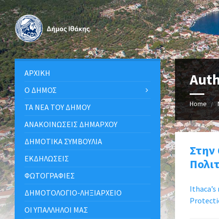
ΑΡΧΙΚΉ
Aut
Ο ΔΉΜΟΣ
Home
ΤΑ ΝΈΑ ΤΟΥ ΔΉΜΟΥ
ΑΝΑΚΟΙΝΩΣΕΙΣ ΔΗΜΑΡΧΟΥ
ΔΗΜΟΤΙΚΆ ΣΥΜΒΟΎΛΙΑ
Στην 
ΕΚΔΗΛΏΣΕΙΣ
Πολι
ΦΩΤΟΓΡΑΦΊΕΣ
Ithaca’s
ΔΗΜΟΤΟΛΌΓΙΟ-ΛΗΞΙΑΡΧΕΊΟ
Protect
ΟΙ ΥΠΆΛΛΗΛΟΙ ΜΑΣ