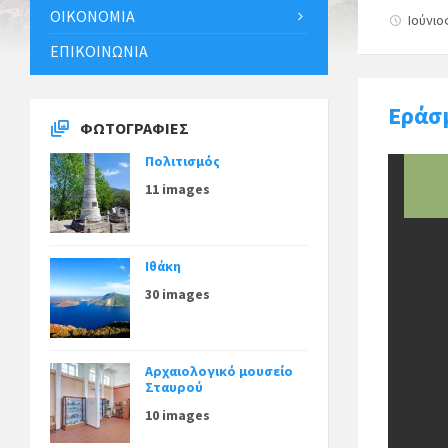
ΟΙΚΟΝΟΜΊΑ
Ιούνιο
ΕΠΙΚΟΙΝΩΝΊΑ
Εράσμ
ΦΩΤΟΓΡΑΦΊΕΣ
Πολιτισμός
11 images
Ιθάκη
30 images
Αρχαιολογικό μουσείο
Σταυρού
10 images