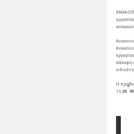
ΑΝΑΚΟΙΝ
εργασίας
αναγκών
Ανακοιν
Ανακοίν
εργασίας
κάλυψη 
ειδικότ
Η προθε
η
τη
31
Μ