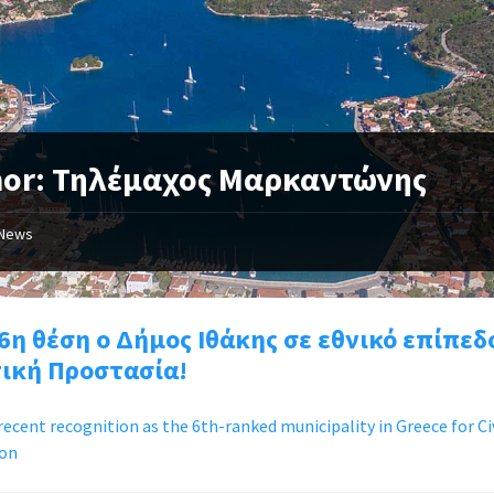
hor: Τηλέμαχος Μαρκαντώνης
News
6η θέση ο Δήμος Ιθάκης σε εθνικό επίπεδ
τική Προστασία!
 recent recognition as the 6th-ranked municipality in Greece for Ci
ion