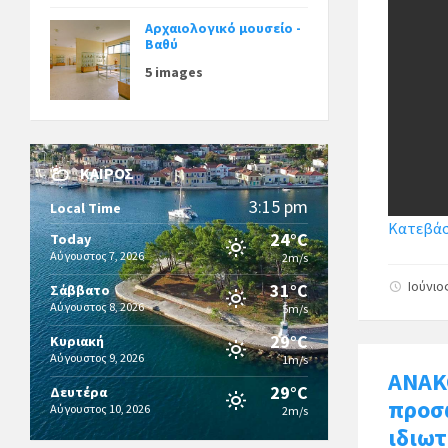
Αρχαιολογικό μουσείο -
Βαθύ
5 images
ΚΑΙΡΌΣ
3:15 pm
Local Time
Κατεβάστ
24°C
Today
Αύγουστος 7, 2026
2m/s
Ιούνιο
31°C
Σάββατο
Αύγουστος 8, 2026
5m/s
29°C
Κυριακή
Αύγουστος 9, 2026
1m/s
ΑΝΑΚ
29°C
Δευτέρα
προσ
Αύγουστος 10, 2026
2m/s
ιδιωτ