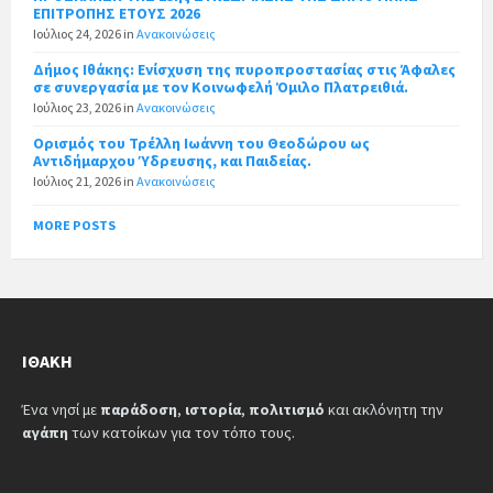
ΕΠΙΤΡΟΠΗΣ ΕΤΟΥΣ 2026
Ιούλιος 24, 2026
in
Ανακοινώσεις
Δήμος Ιθάκης: Ενίσχυση της πυροπροστασίας στις Άφαλες
σε συνεργασία με τον Κοινωφελή Όμιλο Πλατρειθιά.
Ιούλιος 23, 2026
in
Ανακοινώσεις
Ορισμός του Τρέλλη Ιωάννη του Θεοδώρου ως
Αντιδήμαρχου Ύδρευσης, και Παιδείας.
Ιούλιος 21, 2026
in
Ανακοινώσεις
MORE POSTS
ΙΘΆΚΗ
Ένα νησί με
παράδοση
,
ιστορία
,
πολιτισμό
και ακλόνητη την
αγάπη
των κατοίκων για τον τόπο τους.