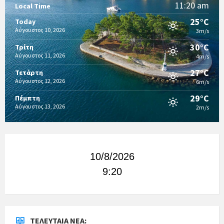
11:20 am
Local Time
25°C
Today
Αύγουστος 10, 2026
3m/s
30°C
Τρίτη
Αύγουστος 11, 2026
4m/s
27°C
Τετάρτη
Αύγουστος 12, 2026
6m/s
29°C
Πέμπτη
Αύγουστος 13, 2026
2m/s
10/8/2026
9:20
ΤΕΛΕΥΤΑΊΑ ΝΈΑ: