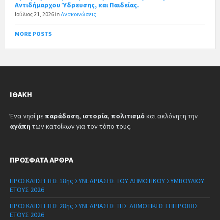
Αντιδήμαρχου Ύδρευσης, και Παιδείας.
Ιούλιος 21, 2026
in
Ανακοινώσεις
MORE POSTS
ΙΘΆΚΗ
Ένα νησί με
παράδοση
,
ιστορία
,
πολιτισμό
και ακλόνητη την
αγάπη
των κατοίκων για τον τόπο τους.
ΠΡΌΣΦΑΤΑ ΆΡΘΡΑ
ΠΡΟΣΚΛΗΣΗ ΤΗΣ 18ης ΣΥΝΕΔΡΙΑΣΗΣ ΤΟΥ ΔΗΜΟΤΙΚΟΥ ΣΥΜΒΟΥΛΙΟΥ
ΕΤΟΥΣ 2026
ΠΡΟΣΚΛΗΣΗ ΤΗΣ 28ης ΣΥΝΕΔΡΙΑΣΗΣ ΤΗΣ ΔΗΜΟΤΙΚΗΣ ΕΠΙΤΡΟΠΗΣ
ΕΤΟΥΣ 2026