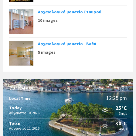
Αρχαιολογικό μουσείο Σταυρού
10 images
Αρχαιολογικό μουσείο - Βαθύ
5 images
ΚΑΙΡΌΣ
12:25 pm
Local Time
25°C
Today
Αύγουστος 10, 2026
3m/s
30°C
Τρίτη
Αύγουστος 11, 2026
4m/s