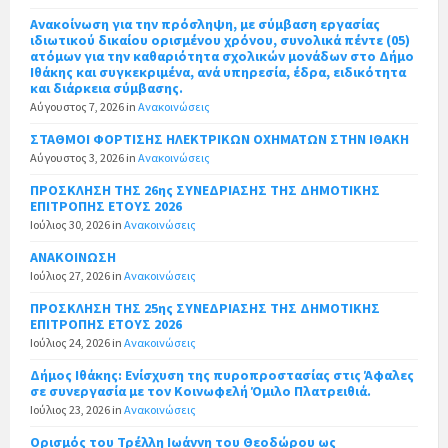
Ανακοίνωση για την πρόσληψη, με σύμβαση εργασίας
ιδιωτικού δικαίου ορισμένου χρόνου, συνολικά πέντε (05)
ατόμων για την καθαριότητα σχολικών μονάδων στο Δήμο
Ιθάκης και συγκεκριμένα, ανά υπηρεσία, έδρα, ειδικότητα
και διάρκεια σύμβασης.
Αύγουστος 7, 2026
in
Ανακοινώσεις
ΣΤΑΘΜΟΙ ΦΟΡΤΙΣΗΣ ΗΛΕΚΤΡΙΚΩΝ ΟΧΗΜΑΤΩΝ ΣΤΗΝ ΙΘΑΚΗ
Αύγουστος 3, 2026
in
Ανακοινώσεις
ΠΡΟΣΚΛΗΣΗ ΤΗΣ 26ης ΣΥΝΕΔΡΙΑΣΗΣ ΤΗΣ ΔΗΜΟΤΙΚΗΣ
ΕΠΙΤΡΟΠΗΣ ΕΤΟΥΣ 2026
Ιούλιος 30, 2026
in
Ανακοινώσεις
ΑΝΑΚΟΙΝΩΣΗ
Ιούλιος 27, 2026
in
Ανακοινώσεις
ΠΡΟΣΚΛΗΣΗ ΤΗΣ 25ης ΣΥΝΕΔΡΙΑΣΗΣ ΤΗΣ ΔΗΜΟΤΙΚΗΣ
ΕΠΙΤΡΟΠΗΣ ΕΤΟΥΣ 2026
Ιούλιος 24, 2026
in
Ανακοινώσεις
Δήμος Ιθάκης: Ενίσχυση της πυροπροστασίας στις Άφαλες
σε συνεργασία με τον Κοινωφελή Όμιλο Πλατρειθιά.
Ιούλιος 23, 2026
in
Ανακοινώσεις
Ορισμός του Τρέλλη Ιωάννη του Θεοδώρου ως