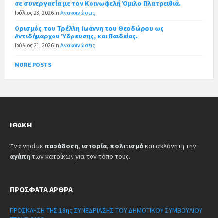
σε συνεργασία με τον Κοινωφελή Όμιλο Πλατρειθιά.
Ιούλιος 23, 2026
in
Ανακοινώσεις
Ορισμός του Τρέλλη Ιωάννη του Θεοδώρου ως
Αντιδήμαρχου Ύδρευσης, και Παιδείας.
Ιούλιος 21, 2026
in
Ανακοινώσεις
MORE POSTS
ΙΘΆΚΗ
Ένα νησί με
παράδοση
,
ιστορία
,
πολιτισμό
και ακλόνητη την
αγάπη
των κατοίκων για τον τόπο τους.
ΠΡΌΣΦΑΤΑ ΆΡΘΡΑ
ΠΡΟΣΚΛΗΣΗ ΤΗΣ 18ης ΣΥΝΕΔΡΙΑΣΗΣ ΤΟΥ ΔΗΜΟΤΙΚΟΥ ΣΥΜΒΟΥΛΙΟΥ