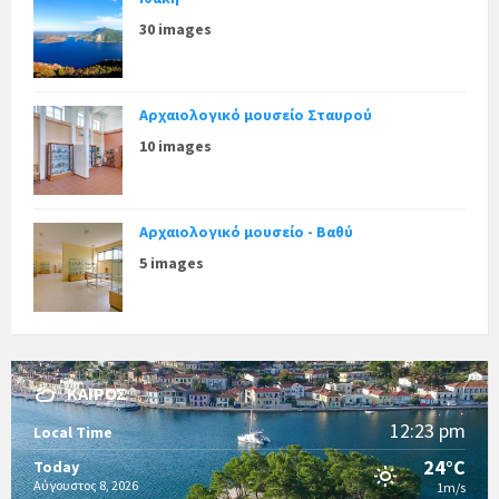
30 images
Αρχαιολογικό μουσείο Σταυρού
10 images
Αρχαιολογικό μουσείο - Βαθύ
5 images
ΚΑΙΡΌΣ
12:23 pm
Local Time
24°C
Today
Αύγουστος 8, 2026
1m/s