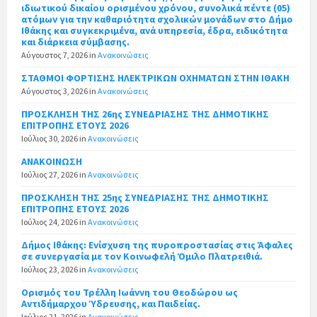
ιδιωτικού δικαίου ορισμένου χρόνου, συνολικά πέντε (05)
ατόμων για την καθαριότητα σχολικών μονάδων στο Δήμο
Ιθάκης και συγκεκριμένα, ανά υπηρεσία, έδρα, ειδικότητα
και διάρκεια σύμβασης.
Αύγουστος 7, 2026
in
Ανακοινώσεις
ΣΤΑΘΜΟΙ ΦΟΡΤΙΣΗΣ ΗΛΕΚΤΡΙΚΩΝ ΟΧΗΜΑΤΩΝ ΣΤΗΝ ΙΘΑΚΗ
Αύγουστος 3, 2026
in
Ανακοινώσεις
ΠΡΟΣΚΛΗΣΗ ΤΗΣ 26ης ΣΥΝΕΔΡΙΑΣΗΣ ΤΗΣ ΔΗΜΟΤΙΚΗΣ
ΕΠΙΤΡΟΠΗΣ ΕΤΟΥΣ 2026
Ιούλιος 30, 2026
in
Ανακοινώσεις
ΑΝΑΚΟΙΝΩΣΗ
Ιούλιος 27, 2026
in
Ανακοινώσεις
ΠΡΟΣΚΛΗΣΗ ΤΗΣ 25ης ΣΥΝΕΔΡΙΑΣΗΣ ΤΗΣ ΔΗΜΟΤΙΚΗΣ
ΕΠΙΤΡΟΠΗΣ ΕΤΟΥΣ 2026
Ιούλιος 24, 2026
in
Ανακοινώσεις
Δήμος Ιθάκης: Ενίσχυση της πυροπροστασίας στις Άφαλες
σε συνεργασία με τον Κοινωφελή Όμιλο Πλατρειθιά.
Ιούλιος 23, 2026
in
Ανακοινώσεις
Ορισμός του Τρέλλη Ιωάννη του Θεοδώρου ως
Αντιδήμαρχου Ύδρευσης, και Παιδείας.
Ιούλιος 21, 2026
in
Ανακοινώσεις