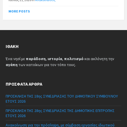
MORE POSTS
ΙΘΆΚΗ
Ένα νησί με
παράδοση
,
ιστορία
,
πολιτισμό
και ακλόνητη την
αγάπη
των κατοίκων για τον τόπο τους.
ΠΡΌΣΦΑΤΑ ΆΡΘΡΑ
ΠΡΟΣΚΛΗΣΗ ΤΗΣ 18ης ΣΥΝΕΔΡΙΑΣΗΣ ΤΟΥ ΔΗΜΟΤΙΚΟΥ ΣΥΜΒΟΥΛΙΟΥ
ΕΤΟΥΣ 2026
ΠΡΟΣΚΛΗΣΗ ΤΗΣ 28ης ΣΥΝΕΔΡΙΑΣΗΣ ΤΗΣ ΔΗΜΟΤΙΚΗΣ ΕΠΙΤΡΟΠΗΣ
ΕΤΟΥΣ 2026
Ανακοίνωση για την πρόσληψη, με σύμβαση εργασίας ιδιωτικού