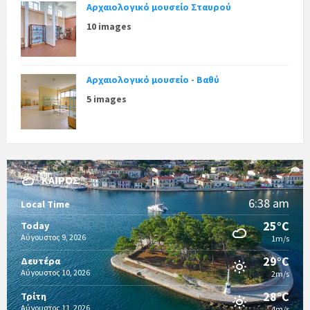
Αρχαιολογικό μουσείο Σταυρού
10 images
Αρχαιολογικό μουσείο - Βαθύ
5 images
ΚΑΙΡΌΣ
6:38 am
Local Time
25°C
Today
Αύγουστος 9, 2026
1m/s
29°C
Δευτέρα
Αύγουστος 10, 2026
2m/s
28°C
Τρίτη
Αύγουστος 11, 2026
4m/s