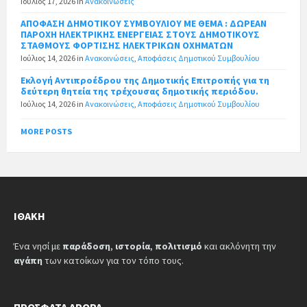
Ιούλιος 17, 2026
in
Ανακοινώσεις
ΑΠΟΦΑΣΗ ΔΗΜΟΤΙΚΟΥ ΣΥΜΒΟΥΛΙΟΥ ΜΕ ΘΕΜΑ : ΔΩΡΕΑΝ
ΠΑΡΟΧΗ ΗΛΕΚΤΡΙΚΗΣ ΕΝΕΡΓΕΙΑΣ ΣΤΟΥΣ ΔΗΜΟΤΙΚΟΥΣ
ΣΤΑΘΜΟΥΣ ΦΟΡΤΙΣΗΣ ΗΛΕΚΤΡΙΚΩΝ ΟΧΗΜΑΤΩΝ
Ιούλιος 14, 2026
in
Ανακοινώσεις
,
Αποφάσεις Δημοτικού Συμβουλίου
Εκλογή Αντιπροέδρου της Δημοτικής Επιτροπής για τη
δεύτερη θητεία της τρέχουσας δημοτικής περιόδου.
Ιούλιος 14, 2026
in
Ανακοινώσεις
,
Αποφάσεις Δημοτικού Συμβουλίου
MORE POSTS
ΙΘΆΚΗ
Ένα νησί με
παράδοση
,
ιστορία
,
πολιτισμό
και ακλόνητη την
αγάπη
των κατοίκων για τον τόπο τους.
ΠΡΌΣΦΑΤΑ ΆΡΘΡΑ