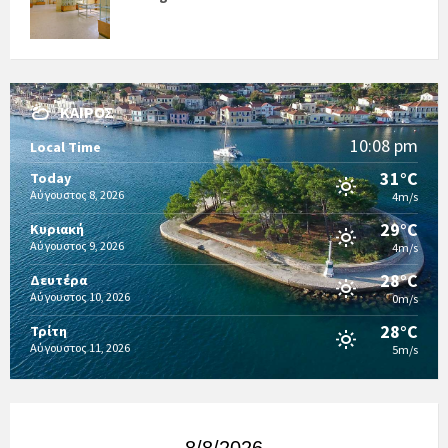
ΚΑΙΡΌΣ
10:08 pm
Local Time
31°C
Today
Αύγουστος 8, 2026
4m/s
29°C
Κυριακή
Αύγουστος 9, 2026
4m/s
28°C
Δευτέρα
Αύγουστος 10, 2026
0m/s
28°C
Τρίτη
Αύγουστος 11, 2026
5m/s
8/8/2026