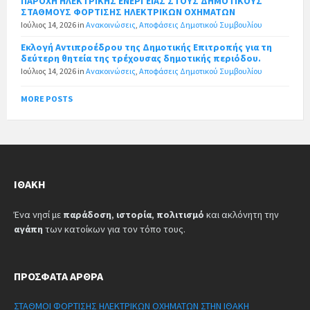
ΠΑΡΟΧΗ ΗΛΕΚΤΡΙΚΗΣ ΕΝΕΡΓΕΙΑΣ ΣΤΟΥΣ ΔΗΜΟΤΙΚΟΥΣ
ΣΤΑΘΜΟΥΣ ΦΟΡΤΙΣΗΣ ΗΛΕΚΤΡΙΚΩΝ ΟΧΗΜΑΤΩΝ
Ιούλιος 14, 2026
in
Ανακοινώσεις
,
Αποφάσεις Δημοτικού Συμβουλίου
Εκλογή Αντιπροέδρου της Δημοτικής Επιτροπής για τη
δεύτερη θητεία της τρέχουσας δημοτικής περιόδου.
Ιούλιος 14, 2026
in
Ανακοινώσεις
,
Αποφάσεις Δημοτικού Συμβουλίου
MORE POSTS
ΙΘΆΚΗ
Ένα νησί με
παράδοση
,
ιστορία
,
πολιτισμό
και ακλόνητη την
αγάπη
των κατοίκων για τον τόπο τους.
ΠΡΌΣΦΑΤΑ ΆΡΘΡΑ
ΣΤΑΘΜΟΙ ΦΟΡΤΙΣΗΣ ΗΛΕΚΤΡΙΚΩΝ ΟΧΗΜΑΤΩΝ ΣΤΗΝ ΙΘΑΚΗ