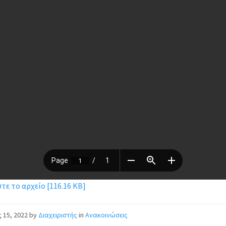
ε το αρχείο [116.16 KB]
ς 15, 2022
by
Διαχειριστής
in
Ανακοινώσεις