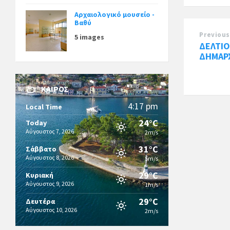
Αρχαιολογικό μουσείο -
Βαθύ
Previous
5 images
ΔΕΛΤΙΟ
ΔΗΜΑΡ
ΚΑΙΡΌΣ
4:17 pm
Local Time
24°C
Today
Αύγουστος 7, 2026
2m/s
31°C
Σάββατο
Αύγουστος 8, 2026
5m/s
29°C
Κυριακή
Αύγουστος 9, 2026
1m/s
29°C
Δευτέρα
Αύγουστος 10, 2026
2m/s