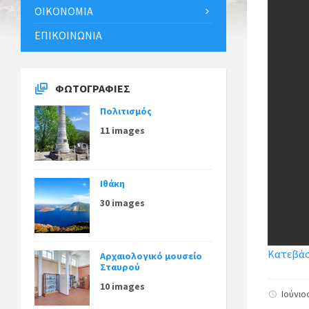
ΟΙΚΟΝΟΜΊΑ
ΕΠΙΚΟΙΝΩΝΊΑ
ΦΩΤΟΓΡΑΦΊΕΣ
Πολιτισμός
11 images
Ιθάκη
30 images
Κατεβάστ
Αρχαιολογικό μουσείο
Σταυρού
10 images
Ιούνιο