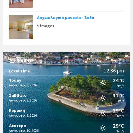
Αρχαιολογικό μουσείο - Βαθύ
5 images
ΚΑΙΡΌΣ
12:36 pm
Local Time
24°C
Today
Αύγουστος 7, 2026
2m/s
31°C
Σάββατο
Αύγουστος 8, 2026
5m/s
29°C
Κυριακή
Αύγουστος 9, 2026
1m/s
29°C
Δευτέρα
Αύγουστος 10, 2026
2m/s