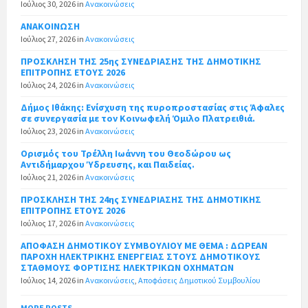
Ιούλιος 30, 2026
in
Ανακοινώσεις
ΑΝΑΚΟΙΝΩΣΗ
Ιούλιος 27, 2026
in
Ανακοινώσεις
ΠΡΟΣΚΛΗΣΗ ΤΗΣ 25ης ΣΥΝΕΔΡΙΑΣΗΣ ΤΗΣ ΔΗΜΟΤΙΚΗΣ
ΕΠΙΤΡΟΠΗΣ ΕΤΟΥΣ 2026
Ιούλιος 24, 2026
in
Ανακοινώσεις
Δήμος Ιθάκης: Ενίσχυση της πυροπροστασίας στις Άφαλες
σε συνεργασία με τον Κοινωφελή Όμιλο Πλατρειθιά.
Ιούλιος 23, 2026
in
Ανακοινώσεις
Ορισμός του Τρέλλη Ιωάννη του Θεοδώρου ως
Αντιδήμαρχου Ύδρευσης, και Παιδείας.
Ιούλιος 21, 2026
in
Ανακοινώσεις
ΠΡΟΣΚΛΗΣΗ ΤΗΣ 24ης ΣΥΝΕΔΡΙΑΣΗΣ ΤΗΣ ΔΗΜΟΤΙΚΗΣ
ΕΠΙΤΡΟΠΗΣ ΕΤΟΥΣ 2026
Ιούλιος 17, 2026
in
Ανακοινώσεις
ΑΠΟΦΑΣΗ ΔΗΜΟΤΙΚΟΥ ΣΥΜΒΟΥΛΙΟΥ ΜΕ ΘΕΜΑ : ΔΩΡΕΑΝ
ΠΑΡΟΧΗ ΗΛΕΚΤΡΙΚΗΣ ΕΝΕΡΓΕΙΑΣ ΣΤΟΥΣ ΔΗΜΟΤΙΚΟΥΣ
ΣΤΑΘΜΟΥΣ ΦΟΡΤΙΣΗΣ ΗΛΕΚΤΡΙΚΩΝ ΟΧΗΜΑΤΩΝ
Ιούλιος 14, 2026
in
Ανακοινώσεις
,
Αποφάσεις Δημοτικού Συμβουλίου
MORE POSTS