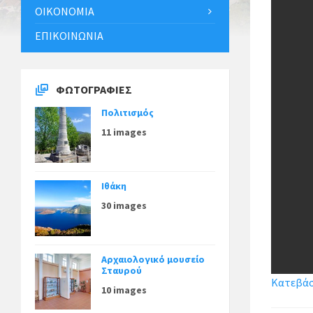
ΟΙΚΟΝΟΜΊΑ
ΕΠΙΚΟΙΝΩΝΊΑ
ΦΩΤΟΓΡΑΦΊΕΣ
Πολιτισμός
11 images
Ιθάκη
30 images
Αρχαιολογικό μουσείο
Σταυρού
Κατεβάστ
10 images