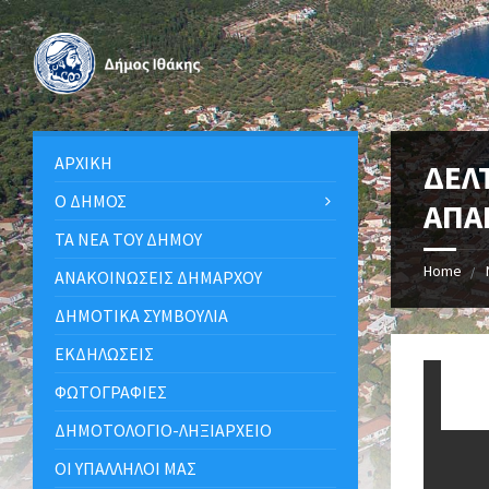
ΑΡΧΙΚΉ
ΔΕΛ
Ο ΔΉΜΟΣ
ΑΠΑ
ΤΑ ΝΈΑ ΤΟΥ ΔΉΜΟΥ
Home
ΑΝΑΚΟΙΝΩΣΕΙΣ ΔΗΜΑΡΧΟΥ
ΔΗΜΟΤΙΚΆ ΣΥΜΒΟΎΛΙΑ
ΕΚΔΗΛΏΣΕΙΣ
ΦΩΤΟΓΡΑΦΊΕΣ
ΔΗΜΟΤΟΛΌΓΙΟ-ΛΗΞΙΑΡΧΕΊΟ
ΟΙ ΥΠΆΛΛΗΛΟΙ ΜΑΣ