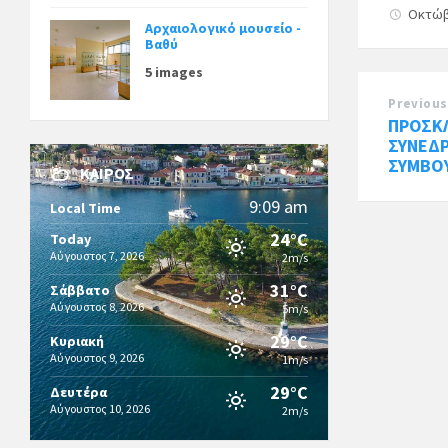
Οκτώβ
Αρχαιολογικό μουσείο -
Βαθύ
5 images
Previous
ΠΡΟΣΚ
ΣΥΝΕΔ
ΣΥΜΒΟΥ
ΚΑΙΡΌΣ
9:09 am
Local Time
24°C
Today
Αύγουστος 7, 2026
2m/s
31°C
Σάββατο
Αύγουστος 8, 2026
5m/s
29°C
Κυριακή
Αύγουστος 9, 2026
1m/s
29°C
Δευτέρα
Αύγουστος 10, 2026
2m/s