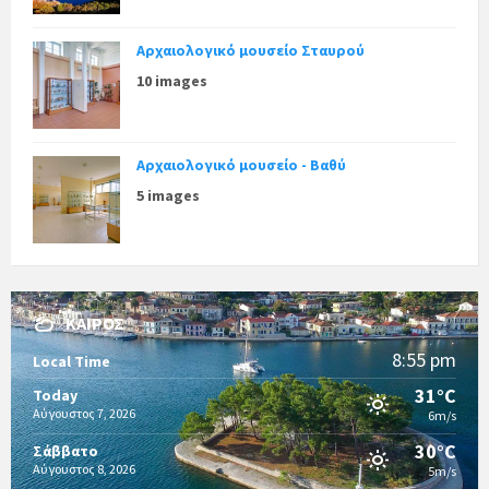
Αρχαιολογικό μουσείο Σταυρού
10 images
Αρχαιολογικό μουσείο - Βαθύ
5 images
ΚΑΙΡΌΣ
8:55 pm
Local Time
31°C
Today
Αύγουστος 7, 2026
6m/s
30°C
Σάββατο
Αύγουστος 8, 2026
5m/s