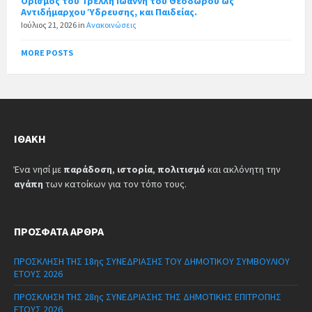
Ορισμός του Τρέλλη Ιωάννη του Θεοδώρου ως
Αντιδήμαρχου Ύδρευσης, και Παιδείας.
Ιούλιος 21, 2026
in
Ανακοινώσεις
MORE POSTS
ΙΘΆΚΗ
Ένα νησί με
παράδοση
,
ιστορία
,
πολιτισμό
και ακλόνητη την
αγάπη
των κατοίκων για τον τόπο τους.
ΠΡΌΣΦΑΤΑ ΆΡΘΡΑ
ΠΡΟΣΚΛΗΣΗ ΤΗΣ 18ης ΣΥΝΕΔΡΙΑΣΗΣ ΤΟΥ ΔΗΜΟΤΙΚΟΥ ΣΥΜΒΟΥΛΙΟΥ
ΕΤΟΥΣ 2026
ΠΡΟΣΚΛΗΣΗ ΤΗΣ 28ης ΣΥΝΕΔΡΙΑΣΗΣ ΤΗΣ ΔΗΜΟΤΙΚΗΣ ΕΠΙΤΡΟΠΗΣ
ΕΤΟΥΣ 2026