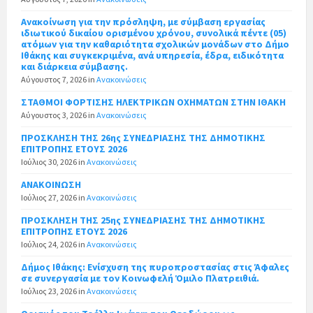
Ανακοίνωση για την πρόσληψη, με σύμβαση εργασίας
ιδιωτικού δικαίου ορισμένου χρόνου, συνολικά πέντε (05)
ατόμων για την καθαριότητα σχολικών μονάδων στο Δήμο
Ιθάκης και συγκεκριμένα, ανά υπηρεσία, έδρα, ειδικότητα
και διάρκεια σύμβασης.
Αύγουστος 7, 2026
in
Ανακοινώσεις
ΣΤΑΘΜΟΙ ΦΟΡΤΙΣΗΣ ΗΛΕΚΤΡΙΚΩΝ ΟΧΗΜΑΤΩΝ ΣΤΗΝ ΙΘΑΚΗ
Αύγουστος 3, 2026
in
Ανακοινώσεις
ΠΡΟΣΚΛΗΣΗ ΤΗΣ 26ης ΣΥΝΕΔΡΙΑΣΗΣ ΤΗΣ ΔΗΜΟΤΙΚΗΣ
ΕΠΙΤΡΟΠΗΣ ΕΤΟΥΣ 2026
Ιούλιος 30, 2026
in
Ανακοινώσεις
ΑΝΑΚΟΙΝΩΣΗ
Ιούλιος 27, 2026
in
Ανακοινώσεις
ΠΡΟΣΚΛΗΣΗ ΤΗΣ 25ης ΣΥΝΕΔΡΙΑΣΗΣ ΤΗΣ ΔΗΜΟΤΙΚΗΣ
ΕΠΙΤΡΟΠΗΣ ΕΤΟΥΣ 2026
Ιούλιος 24, 2026
in
Ανακοινώσεις
Δήμος Ιθάκης: Ενίσχυση της πυροπροστασίας στις Άφαλες
σε συνεργασία με τον Κοινωφελή Όμιλο Πλατρειθιά.
Ιούλιος 23, 2026
in
Ανακοινώσεις