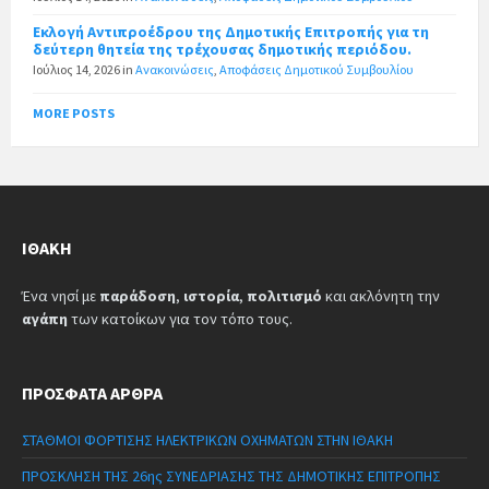
Εκλογή Αντιπροέδρου της Δημοτικής Επιτροπής για τη
δεύτερη θητεία της τρέχουσας δημοτικής περιόδου.
Ιούλιος 14, 2026
in
Ανακοινώσεις
,
Αποφάσεις Δημοτικού Συμβουλίου
MORE POSTS
ΙΘΆΚΗ
Ένα νησί με
παράδοση
,
ιστορία
,
πολιτισμό
και ακλόνητη την
αγάπη
των κατοίκων για τον τόπο τους.
ΠΡΌΣΦΑΤΑ ΆΡΘΡΑ
ΣΤΑΘΜΟΙ ΦΟΡΤΙΣΗΣ ΗΛΕΚΤΡΙΚΩΝ ΟΧΗΜΑΤΩΝ ΣΤΗΝ ΙΘΑΚΗ
ΠΡΟΣΚΛΗΣΗ ΤΗΣ 26ης ΣΥΝΕΔΡΙΑΣΗΣ ΤΗΣ ΔΗΜΟΤΙΚΗΣ ΕΠΙΤΡΟΠΗΣ