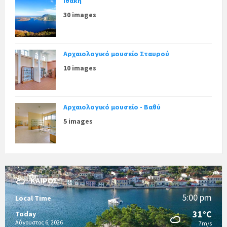
Ιθάκη
30 images
Αρχαιολογικό μουσείο Σταυρού
10 images
Αρχαιολογικό μουσείο - Βαθύ
5 images
ΚΑΙΡΌΣ
5:00 pm
Local Time
31°C
Today
Αύγουστος 6, 2026
7m/s