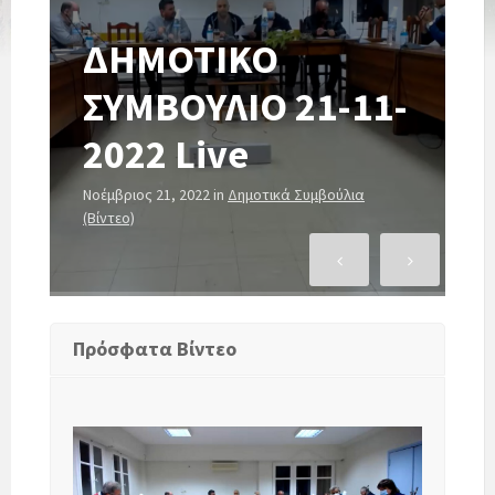
ΔΗΜΟΤΙΚΟ
ΣΥΜΒΟΥΛΙΟ 21-11-
2022 Live
3
Νοέμβριος 21, 2022
in
Δημοτικά Συμβούλια
Οκ
(Βίντεο)
(Β
2η & 3η Συνεδρίαση
Πρόσφατα Βίντεο
Δημοτικού Συμβουλίου
Ιθάκης 20-01-2023
ΔΗΜΟΤΙΚΟ ΣΥΜΒΟΥΛΙΟ 21-