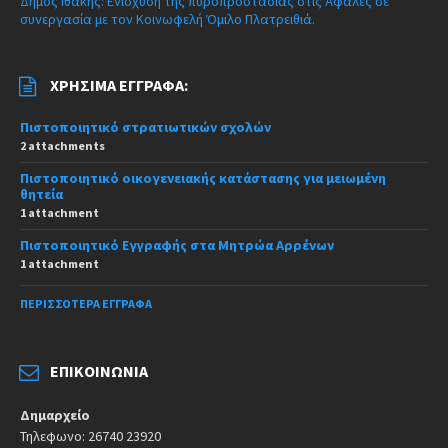
Δήμος Ιθάκης: Ενίσχυση της πυροπροστασίας στις Άφαλες σε
συνεργασία με τον Κοινωφελή Όμιλο Πλατρειθιά.
ΧΡΉΣΙΜΑ ΈΓΓΡΑΦΑ:
Πιστοποιητικό στρατιωτικών σχολών
2 attachments
Πιστοποιητικό οικογενειακής κατάστασης για μειωμένη
θητεία
1 attachment
Πιστοποιητικό Εγγραφής στα Μητρώα Αρρένων
1 attachment
ΠΕΡΙΣΣΌΤΕΡΑ ΈΓΓΡΑΦΑ
ΕΠΙΚΟΙΝΩΝΊΑ
Δημαρχείο
Τηλεφωνο: 26740 23920