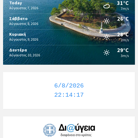
31°C
Today
Αύγουστος 7, 2026
7m/s
26°C
Σάββατο
Αύγουστος 8, 2026
6m/s
28°C
Κυριακή
Αύγουστος 9, 2026
2m/s
29°C
Δευτέρα
Αύγουστος 10, 2026
3m/s
6/8/2026
22:14:18