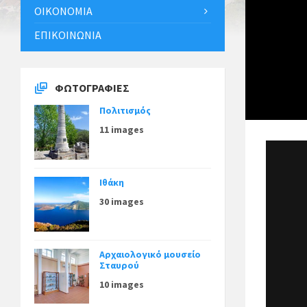
ΟΙΚΟΝΟΜΊΑ
ΕΠΙΚΟΙΝΩΝΊΑ
ΦΩΤΟΓΡΑΦΊΕΣ
Πολιτισμός
11 images
Ιθάκη
30 images
Αρχαιολογικό μουσείο
Σταυρού
10 images