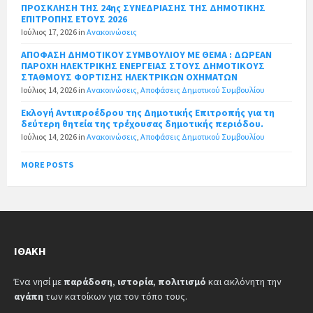
ΠΡΟΣΚΛΗΣΗ ΤΗΣ 24ης ΣΥΝΕΔΡΙΑΣΗΣ ΤΗΣ ΔΗΜΟΤΙΚΗΣ
ΕΠΙΤΡΟΠΗΣ ΕΤΟΥΣ 2026
Ιούλιος 17, 2026
in
Ανακοινώσεις
ΑΠΟΦΑΣΗ ΔΗΜΟΤΙΚΟΥ ΣΥΜΒΟΥΛΙΟΥ ΜΕ ΘΕΜΑ : ΔΩΡΕΑΝ
ΠΑΡΟΧΗ ΗΛΕΚΤΡΙΚΗΣ ΕΝΕΡΓΕΙΑΣ ΣΤΟΥΣ ΔΗΜΟΤΙΚΟΥΣ
ΣΤΑΘΜΟΥΣ ΦΟΡΤΙΣΗΣ ΗΛΕΚΤΡΙΚΩΝ ΟΧΗΜΑΤΩΝ
Ιούλιος 14, 2026
in
Ανακοινώσεις
,
Αποφάσεις Δημοτικού Συμβουλίου
Εκλογή Αντιπροέδρου της Δημοτικής Επιτροπής για τη
δεύτερη θητεία της τρέχουσας δημοτικής περιόδου.
Ιούλιος 14, 2026
in
Ανακοινώσεις
,
Αποφάσεις Δημοτικού Συμβουλίου
MORE POSTS
ΙΘΆΚΗ
Ένα νησί με
παράδοση
,
ιστορία
,
πολιτισμό
και ακλόνητη την
αγάπη
των κατοίκων για τον τόπο τους.