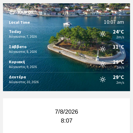
ΚΑΙΡΌΣ
10:07 am
Local Time
24°C
Today
Αύγουστος 7, 2026
2m/s
31°C
Σάββατο
Αύγουστος 8, 2026
5m/s
29°C
Κυριακή
Αύγουστος 9, 2026
1m/s
29°C
Δευτέρα
Αύγουστος 10, 2026
2m/s
7/8/2026
8:07