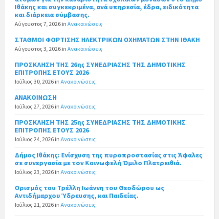
Ιθάκης και συγκεκριμένα, ανά υπηρεσία, έδρα, ειδικότητα
και διάρκεια σύμβασης.
Αύγουστος 7, 2026
in
Ανακοινώσεις
ΣΤΑΘΜΟΙ ΦΟΡΤΙΣΗΣ ΗΛΕΚΤΡΙΚΩΝ ΟΧΗΜΑΤΩΝ ΣΤΗΝ ΙΘΑΚΗ
Αύγουστος 3, 2026
in
Ανακοινώσεις
ΠΡΟΣΚΛΗΣΗ ΤΗΣ 26ης ΣΥΝΕΔΡΙΑΣΗΣ ΤΗΣ ΔΗΜΟΤΙΚΗΣ
ΕΠΙΤΡΟΠΗΣ ΕΤΟΥΣ 2026
Ιούλιος 30, 2026
in
Ανακοινώσεις
ΑΝΑΚΟΙΝΩΣΗ
Ιούλιος 27, 2026
in
Ανακοινώσεις
ΠΡΟΣΚΛΗΣΗ ΤΗΣ 25ης ΣΥΝΕΔΡΙΑΣΗΣ ΤΗΣ ΔΗΜΟΤΙΚΗΣ
ΕΠΙΤΡΟΠΗΣ ΕΤΟΥΣ 2026
Ιούλιος 24, 2026
in
Ανακοινώσεις
Δήμος Ιθάκης: Ενίσχυση της πυροπροστασίας στις Άφαλες
σε συνεργασία με τον Κοινωφελή Όμιλο Πλατρειθιά.
Ιούλιος 23, 2026
in
Ανακοινώσεις
Ορισμός του Τρέλλη Ιωάννη του Θεοδώρου ως
Αντιδήμαρχου Ύδρευσης, και Παιδείας.
Ιούλιος 21, 2026
in
Ανακοινώσεις