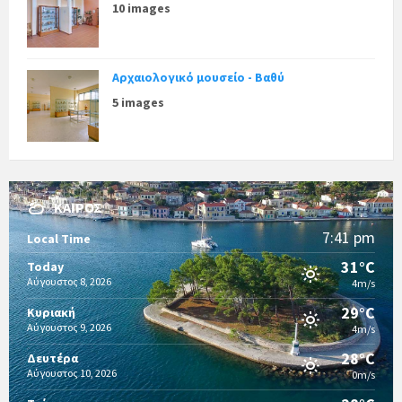
10 images
Αρχαιολογικό μουσείο - Βαθύ
5 images
ΚΑΙΡΌΣ
7:41 pm
Local Time
31°C
Today
Αύγουστος 8, 2026
4m/s
29°C
Κυριακή
Αύγουστος 9, 2026
4m/s
28°C
Δευτέρα
Αύγουστος 10, 2026
0m/s