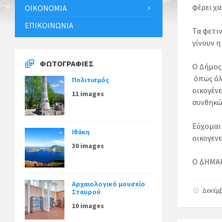
φέρει χα
ΟΙΚΟΝΟΜΊΑ
ΕΠΙΚΟΙΝΩΝΊΑ
Τα φετιν
γίνουν 
ΦΩΤΟΓΡΑΦΊΕΣ
Ο Δήμος
όπως όλ
Πολιτισμός
οικογένε
11 images
συνθηκώ
Εύχομαι 
Ιθάκη
οικογενε
30 images
Ο ΔΗΜΑ
Αρχαιολογικό μουσείο
Δεκέμβ
Σταυρού
10 images