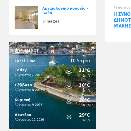
Previous
Αρχαιολογικό μουσείο -
Βαθύ
Η ΣΥΝΘ
ΔΗΜΟΤ
5 images
ΙΘΑΚΗ
ΚΑΙΡΌΣ
10:55 pm
Local Time
31°C
Today
Αύγουστος 7, 2026
6m/s
30°C
Σάββατο
Αύγουστος 8, 2026
5m/s
28°C
Κυριακή
Αύγουστος 9, 2026
4m/s
29°C
Δευτέρα
Αύγουστος 10, 2026
2m/s