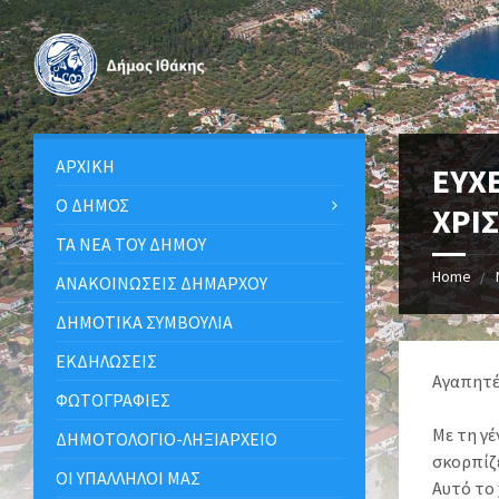
ΑΡΧΙΚΉ
ΕΥΧ
Ο ΔΉΜΟΣ
ΧΡΙ
ΤΑ ΝΈΑ ΤΟΥ ΔΉΜΟΥ
Home
ΑΝΑΚΟΙΝΩΣΕΙΣ ΔΗΜΑΡΧΟΥ
ΔΗΜΟΤΙΚΆ ΣΥΜΒΟΎΛΙΑ
ΕΚΔΗΛΏΣΕΙΣ
Αγαπητέ
ΦΩΤΟΓΡΑΦΊΕΣ
Με τη γ
ΔΗΜΟΤΟΛΌΓΙΟ-ΛΗΞΙΑΡΧΕΊΟ
σκορπίζε
ΟΙ ΥΠΆΛΛΗΛΟΙ ΜΑΣ
Αυτό το