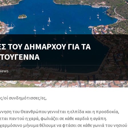
ΕΣ ΤΟΥ ΔΗΜΑΡΧΟΥ ΓΙΑ ΤΑ
ΣΤΟΥΓΕΝΝΑ
News
ς/οί συνδημότισσες/ες,
έννηση του Θεανθρώπου γεννιέται η ελπίδα και η προσδοκία,
ται παντού η χαρά, φωλιάζει σε κάθε καρδιά η αγάπη.
 χαρμόσυνο μήνυμα θέλουμε να φτάσει σε κάθε γωνιά του νησιού 