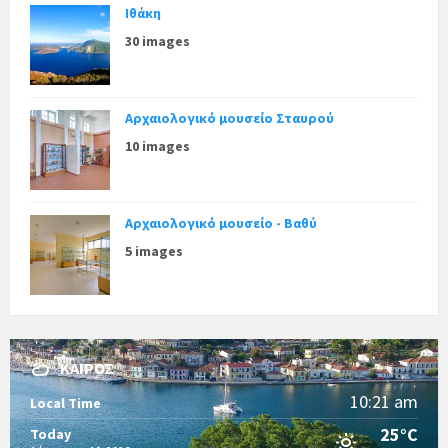
Ιθάκη
30 images
Αρχαιολογικό μουσείο Σταυρού
10 images
Αρχαιολογικό μουσείο - Βαθύ
5 images
ΚΑΙΡΌΣ
10:21 am
Local Time
25°C
Today