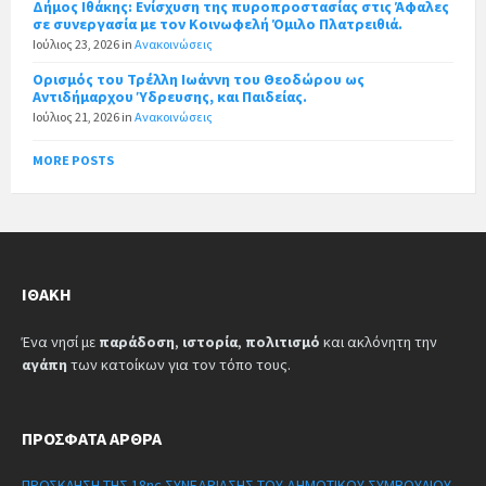
Δήμος Ιθάκης: Ενίσχυση της πυροπροστασίας στις Άφαλες
σε συνεργασία με τον Κοινωφελή Όμιλο Πλατρειθιά.
Ιούλιος 23, 2026
in
Ανακοινώσεις
Ορισμός του Τρέλλη Ιωάννη του Θεοδώρου ως
Αντιδήμαρχου Ύδρευσης, και Παιδείας.
Ιούλιος 21, 2026
in
Ανακοινώσεις
MORE POSTS
ΙΘΆΚΗ
Ένα νησί με
παράδοση
,
ιστορία
,
πολιτισμό
και ακλόνητη την
αγάπη
των κατοίκων για τον τόπο τους.
ΠΡΌΣΦΑΤΑ ΆΡΘΡΑ
ΠΡΟΣΚΛΗΣΗ ΤΗΣ 18ης ΣΥΝΕΔΡΙΑΣΗΣ ΤΟΥ ΔΗΜΟΤΙΚΟΥ ΣΥΜΒΟΥΛΙΟΥ