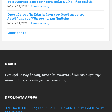
σε συνεργασία με τον Κοινωφελή Όμιλο Πλατρειθιά.
Ιούλιος 23, 2026
in
Ανακοινώσεις
Ορισμός του Τρέλλη Ιωάννη του Θεοδώρου ως
Αντιδήμαρχου Ύδρευσης, και Παιδείας.
Ιούλιος 21, 2026
in
Ανακοινώσεις
MORE POSTS
ΙΘΆΚΗ
Ένα νησί με
παράδοση
,
ιστορία
,
πολιτισμό
και ακλόνητη την
αγάπη
των κατοίκων για τον τόπο τους.
ΠΡΌΣΦΑΤΑ ΆΡΘΡΑ
ΠΡΟΣΚΛΗΣΗ ΤΗΣ 18ης ΣΥΝΕΔΡΙΑΣΗΣ ΤΟΥ ΔΗΜΟΤΙΚΟΥ ΣΥΜΒΟΥΛΙΟΥ