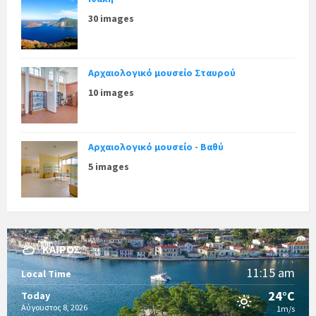
30 images
Αρχαιολογικό μουσείο Σταυρού
10 images
Αρχαιολογικό μουσείο - Βαθύ
5 images
ΚΑΙΡΌΣ
11:15 am
Local Time
24°C
Today
Αύγουστος 8, 2026
1m/s