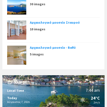
30 images
Αρχαιολογικό μουσείο Σταυρού
10 images
Αρχαιολογικό μουσείο - Βαθύ
5 images
ΚΑΙΡΌΣ
7:44 am
Local Time
24°C
Today
Αύγουστος 7, 2026
2m/s