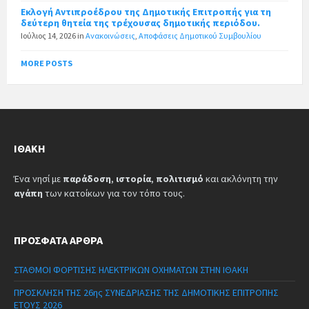
Εκλογή Αντιπροέδρου της Δημοτικής Επιτροπής για τη
δεύτερη θητεία της τρέχουσας δημοτικής περιόδου.
Ιούλιος 14, 2026
in
Ανακοινώσεις
,
Αποφάσεις Δημοτικού Συμβουλίου
MORE POSTS
ΙΘΆΚΗ
Ένα νησί με
παράδοση
,
ιστορία
,
πολιτισμό
και ακλόνητη την
αγάπη
των κατοίκων για τον τόπο τους.
ΠΡΌΣΦΑΤΑ ΆΡΘΡΑ
ΣΤΑΘΜΟΙ ΦΟΡΤΙΣΗΣ ΗΛΕΚΤΡΙΚΩΝ ΟΧΗΜΑΤΩΝ ΣΤΗΝ ΙΘΑΚΗ
ΠΡΟΣΚΛΗΣΗ ΤΗΣ 26ης ΣΥΝΕΔΡΙΑΣΗΣ ΤΗΣ ΔΗΜΟΤΙΚΗΣ ΕΠΙΤΡΟΠΗΣ
ΕΤΟΥΣ 2026