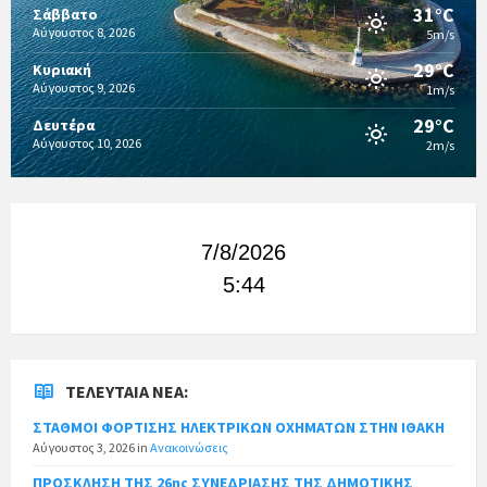
31°C
Σάββατο
Αύγουστος 8, 2026
5m/s
29°C
Κυριακή
Αύγουστος 9, 2026
1m/s
29°C
Δευτέρα
Αύγουστος 10, 2026
2m/s
7/8/2026
5:44
ΤΕΛΕΥΤΑΊΑ ΝΈΑ:
ΣΤΑΘΜΟΙ ΦΟΡΤΙΣΗΣ ΗΛΕΚΤΡΙΚΩΝ ΟΧΗΜΑΤΩΝ ΣΤΗΝ ΙΘΑΚΗ
Αύγουστος 3, 2026
in
Ανακοινώσεις
ΠΡΟΣΚΛΗΣΗ ΤΗΣ 26ης ΣΥΝΕΔΡΙΑΣΗΣ ΤΗΣ ΔΗΜΟΤΙΚΗΣ