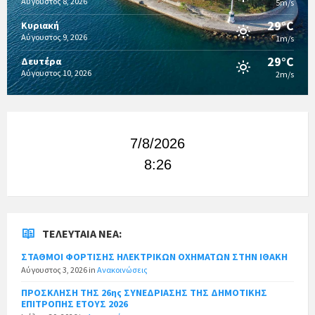
Αύγουστος 8, 2026
5m/s
29°C
Κυριακή
Αύγουστος 9, 2026
1m/s
29°C
Δευτέρα
Αύγουστος 10, 2026
2m/s
7/8/2026
8:26
ΤΕΛΕΥΤΑΊΑ ΝΈΑ:
ΣΤΑΘΜΟΙ ΦΟΡΤΙΣΗΣ ΗΛΕΚΤΡΙΚΩΝ ΟΧΗΜΑΤΩΝ ΣΤΗΝ ΙΘΑΚΗ
Αύγουστος 3, 2026
in
Ανακοινώσεις
ΠΡΟΣΚΛΗΣΗ ΤΗΣ 26ης ΣΥΝΕΔΡΙΑΣΗΣ ΤΗΣ ΔΗΜΟΤΙΚΗΣ
ΕΠΙΤΡΟΠΗΣ ΕΤΟΥΣ 2026