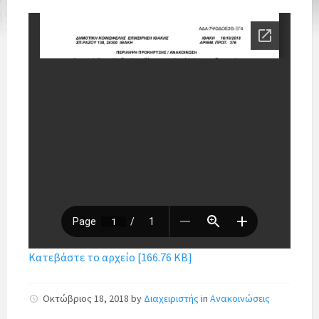
Κατεβάστε το αρχείο [166.76 KB]
Οκτώβριος 18, 2018
by
Διαχειριστής
in
Ανακοινώσεις