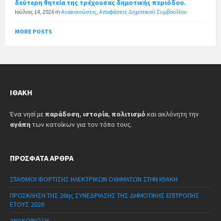
δεύτερη θητεία της τρέχουσας δημοτικής περιόδου.
Ιούλιος 14, 2026
in
Ανακοινώσεις
,
Αποφάσεις Δημοτικού Συμβουλίου
MORE POSTS
ΙΘΆΚΗ
Ένα νησί με
παράδοση
,
ιστορία
,
πολιτισμό
και ακλόνητη την
αγάπη
των κατοίκων για τον τόπο τους.
ΠΡΌΣΦΑΤΑ ΆΡΘΡΑ
ΣΤΑΘΜΟΙ ΦΟΡΤΙΣΗΣ ΗΛΕΚΤΡΙΚΩΝ ΟΧΗΜΑΤΩΝ ΣΤΗΝ ΙΘΑΚΗ
ΠΡΟΣΚΛΗΣΗ ΤΗΣ 26ης ΣΥΝΕΔΡΙΑΣΗΣ ΤΗΣ ΔΗΜΟΤΙΚΗΣ ΕΠΙΤΡΟΠΗΣ
ΕΤΟΥΣ 2026
ΑΝΑΚΟΙΝΩΣΗ