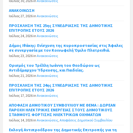
Ιούλιος 30, 2026
in
Ανακοινώσεις
ΑΝΑΚΟΙΝΩΣΗ
Ιούλιος 27, 2026
in
Ανακοινώσεις
ΠΡΟΣΚΛΗΣΗ ΤΗΣ 25ης ΣΥΝΕΔΡΙΑΣΗΣ ΤΗΣ ΔΗΜΟΤΙΚΗΣ
ΕΠΙΤΡΟΠΗΣ ΕΤΟΥΣ 2026
Ιούλιος 24, 2026
in
Ανακοινώσεις
Δήμος Ιθάκης: Ενίσχυση της πυροπροστασίας στις Άφαλες
σε συνεργασία με τον Κοινωφελή Όμιλο Πλατρειθιά.
Ιούλιος 23, 2026
in
Ανακοινώσεις
Ορισμός του Τρέλλη Ιωάννη του Θεοδώρου ως
Αντιδήμαρχου Ύδρευσης, και Παιδείας.
Ιούλιος 21, 2026
in
Ανακοινώσεις
ΠΡΟΣΚΛΗΣΗ ΤΗΣ 24ης ΣΥΝΕΔΡΙΑΣΗΣ ΤΗΣ ΔΗΜΟΤΙΚΗΣ
ΕΠΙΤΡΟΠΗΣ ΕΤΟΥΣ 2026
Ιούλιος 17, 2026
in
Ανακοινώσεις
ΑΠΟΦΑΣΗ ΔΗΜΟΤΙΚΟΥ ΣΥΜΒΟΥΛΙΟΥ ΜΕ ΘΕΜΑ : ΔΩΡΕΑΝ
ΠΑΡΟΧΗ ΗΛΕΚΤΡΙΚΗΣ ΕΝΕΡΓΕΙΑΣ ΣΤΟΥΣ ΔΗΜΟΤΙΚΟΥΣ
ΣΤΑΘΜΟΥΣ ΦΟΡΤΙΣΗΣ ΗΛΕΚΤΡΙΚΩΝ ΟΧΗΜΑΤΩΝ
Ιούλιος 14, 2026
in
Ανακοινώσεις
,
Αποφάσεις Δημοτικού Συμβουλίου
Εκλογή Αντιπροέδρου της Δημοτικής Επιτροπής για τη