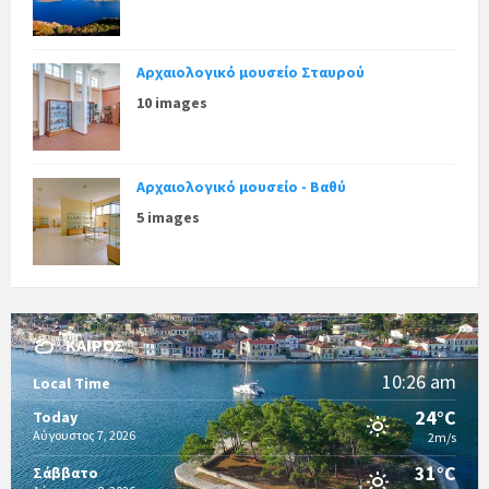
Αρχαιολογικό μουσείο Σταυρού
10 images
Αρχαιολογικό μουσείο - Βαθύ
5 images
ΚΑΙΡΌΣ
10:26 am
Local Time
24°C
Today
Αύγουστος 7, 2026
2m/s
31°C
Σάββατο