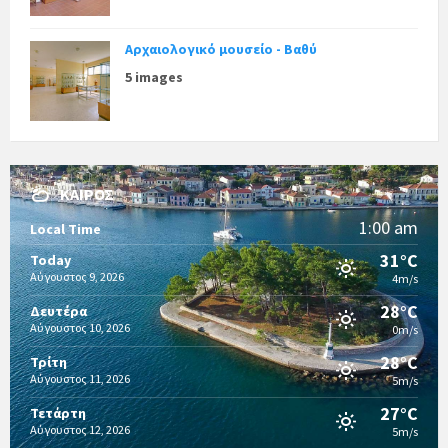
Αρχαιολογικό μουσείο - Βαθύ
5 images
ΚΑΙΡΌΣ
1:00 am
Local Time
31°C
Today
Αύγουστος 9, 2026
4m/s
28°C
Δευτέρα
Αύγουστος 10, 2026
0m/s
28°C
Τρίτη
Αύγουστος 11, 2026
5m/s
27°C
Τετάρτη
Αύγουστος 12, 2026
5m/s