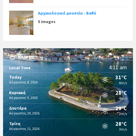
Αρχαιολογικό μουσείο - Βαθύ
5 images
ΚΑΙΡΌΣ
4:11 am
Local Time
31°C
Today
Αύγουστος 8, 2026
6m/s
28°C
Κυριακή
Αύγουστος 9, 2026
4m/s
29°C
Δευτέρα
Αύγουστος 10, 2026
2m/s
28°C
Τρίτη
Αύγουστος 11, 2026
3m/s