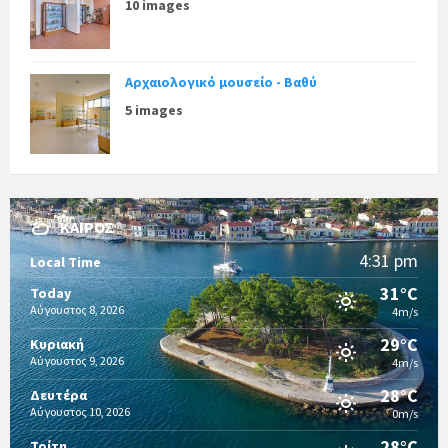
10 images
Αρχαιολογικό μουσείο - Βαθύ
5 images
ΚΑΙΡΌΣ
4:31 pm
Local Time
31°C
Today
Αύγουστος 8, 2026
4m/s
29°C
Κυριακή
Αύγουστος 9, 2026
4m/s
28°C
Δευτέρα
Αύγουστος 10, 2026
0m/s
28°C
Τρίτη