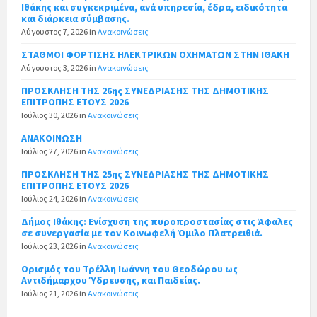
Ιθάκης και συγκεκριμένα, ανά υπηρεσία, έδρα, ειδικότητα
και διάρκεια σύμβασης.
Αύγουστος 7, 2026
in
Ανακοινώσεις
ΣΤΑΘΜΟΙ ΦΟΡΤΙΣΗΣ ΗΛΕΚΤΡΙΚΩΝ ΟΧΗΜΑΤΩΝ ΣΤΗΝ ΙΘΑΚΗ
Αύγουστος 3, 2026
in
Ανακοινώσεις
ΠΡΟΣΚΛΗΣΗ ΤΗΣ 26ης ΣΥΝΕΔΡΙΑΣΗΣ ΤΗΣ ΔΗΜΟΤΙΚΗΣ
ΕΠΙΤΡΟΠΗΣ ΕΤΟΥΣ 2026
Ιούλιος 30, 2026
in
Ανακοινώσεις
ΑΝΑΚΟΙΝΩΣΗ
Ιούλιος 27, 2026
in
Ανακοινώσεις
ΠΡΟΣΚΛΗΣΗ ΤΗΣ 25ης ΣΥΝΕΔΡΙΑΣΗΣ ΤΗΣ ΔΗΜΟΤΙΚΗΣ
ΕΠΙΤΡΟΠΗΣ ΕΤΟΥΣ 2026
Ιούλιος 24, 2026
in
Ανακοινώσεις
Δήμος Ιθάκης: Ενίσχυση της πυροπροστασίας στις Άφαλες
σε συνεργασία με τον Κοινωφελή Όμιλο Πλατρειθιά.
Ιούλιος 23, 2026
in
Ανακοινώσεις
Ορισμός του Τρέλλη Ιωάννη του Θεοδώρου ως
Αντιδήμαρχου Ύδρευσης, και Παιδείας.
Ιούλιος 21, 2026
in
Ανακοινώσεις