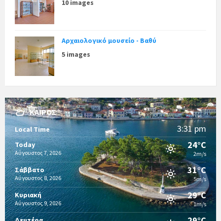
10 images
Αρχαιολογικό μουσείο - Βαθύ
5 images
ΚΑΙΡΌΣ
3:31 pm
Local Time
24°C
Today
Αύγουστος 7, 2026
2m/s
31°C
Σάββατο
Αύγουστος 8, 2026
5m/s
29°C
Κυριακή
Αύγουστος 9, 2026
1m/s
29°C
Δευτέρα