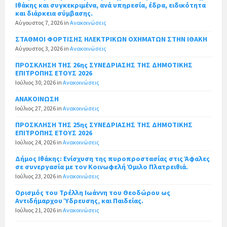
Ιθάκης και συγκεκριμένα, ανά υπηρεσία, έδρα, ειδικότητα
και διάρκεια σύμβασης.
Αύγουστος 7, 2026
in
Ανακοινώσεις
ΣΤΑΘΜΟΙ ΦΟΡΤΙΣΗΣ ΗΛΕΚΤΡΙΚΩΝ ΟΧΗΜΑΤΩΝ ΣΤΗΝ ΙΘΑΚΗ
Αύγουστος 3, 2026
in
Ανακοινώσεις
ΠΡΟΣΚΛΗΣΗ ΤΗΣ 26ης ΣΥΝΕΔΡΙΑΣΗΣ ΤΗΣ ΔΗΜΟΤΙΚΗΣ
ΕΠΙΤΡΟΠΗΣ ΕΤΟΥΣ 2026
Ιούλιος 30, 2026
in
Ανακοινώσεις
ΑΝΑΚΟΙΝΩΣΗ
Ιούλιος 27, 2026
in
Ανακοινώσεις
ΠΡΟΣΚΛΗΣΗ ΤΗΣ 25ης ΣΥΝΕΔΡΙΑΣΗΣ ΤΗΣ ΔΗΜΟΤΙΚΗΣ
ΕΠΙΤΡΟΠΗΣ ΕΤΟΥΣ 2026
Ιούλιος 24, 2026
in
Ανακοινώσεις
Δήμος Ιθάκης: Ενίσχυση της πυροπροστασίας στις Άφαλες
σε συνεργασία με τον Κοινωφελή Όμιλο Πλατρειθιά.
Ιούλιος 23, 2026
in
Ανακοινώσεις
Ορισμός του Τρέλλη Ιωάννη του Θεοδώρου ως
Αντιδήμαρχου Ύδρευσης, και Παιδείας.
Ιούλιος 21, 2026
in
Ανακοινώσεις