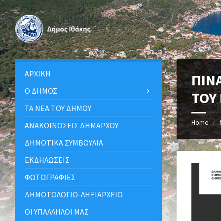
ΑΡΧΙΚΉ
ΠΙΝ
Ο ΔΉΜΟΣ
ΤΟΥ
ΤΑ ΝΈΑ ΤΟΥ ΔΉΜΟΥ
Home
ΑΝΑΚΟΙΝΩΣΕΙΣ ΔΗΜΑΡΧΟΥ
ΔΗΜΟΤΙΚΆ ΣΥΜΒΟΎΛΙΑ
ΕΚΔΗΛΏΣΕΙΣ
ΦΩΤΟΓΡΑΦΊΕΣ
ΔΗΜΟΤΟΛΌΓΙΟ-ΛΗΞΙΑΡΧΕΊΟ
ΟΙ ΥΠΆΛΛΗΛΟΙ ΜΑΣ