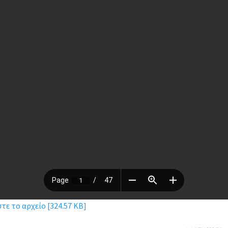
ε το αρχείο [324.57 KB]