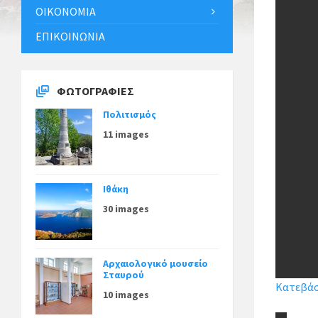
ΟΙΚΟΝΟΜΊΑ
ΕΠΙΚΟΙΝΩΝΊΑ
ΦΩΤΟΓΡΑΦΊΕΣ
Πολιτισμός
11 images
Ιθάκη
30 images
Αρχαιολογικό μουσείο
Σταυρού
Κατεβάστ
10 images