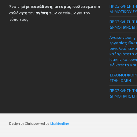
ΠΡΟΣΚΛΗΣΗ ΤΗ
Ένα νησί με
παράδοση
,
ιστορία
,
πολιτισμό
και
ΔΗΜΟΤΙΚΟΥ ΣΥ
ακλόνητη την
αγάπη
των κατοίκων για τον
τόπο τους.
ΠΡΟΣΚΛΗΣΗ ΤΗ
ΔΗΜΟΤΙΚΗΣ ΕΠ
Ανακοίνωση γι
εργασίας ιδιω
συνολικά πέντε
καθαριότητα 
Ιθάκης και συγ
ειδικότητα και
ΣΤΑΘΜΟΙ ΦΟΡΤ
ΣΤΗΝ ΙΘΑΚΗ
ΠΡΟΣΚΛΗΣΗ ΤΗ
ΔΗΜΟΤΙΚΗΣ ΕΠ
Design by Chris powred by
ithakionline