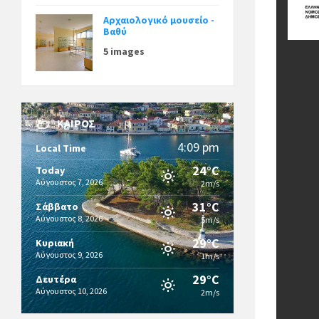
Αρχαιολογικό μουσείο -
Βαθύ
5 images
ΚΑΙΡΌΣ
4:09 pm
Local Time
24°C
Today
Αύγουστος 7, 2026
2m/s
31°C
Σάββατο
Αύγουστος 8, 2026
5m/s
29°C
Κυριακή
Αύγουστος 9, 2026
1m/s
29°C
Δευτέρα
Αύγουστος 10, 2026
2m/s