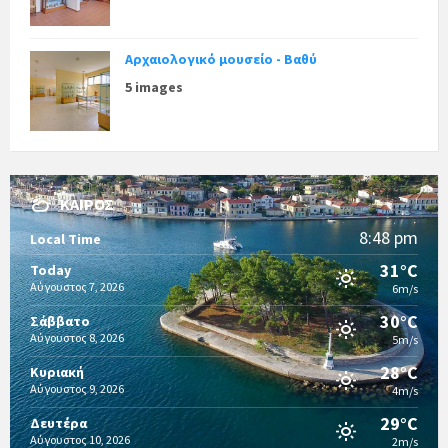
Αρχαιολογικό μουσείο - Βαθύ
5 images
ΚΑΙΡΌΣ
8:48 pm
Local Time
31°C
Today
Αύγουστος 7, 2026
6m/s
30°C
Σάββατο
Αύγουστος 8, 2026
5m/s
28°C
Κυριακή
Αύγουστος 9, 2026
4m/s
29°C
Δευτέρα
Αύγουστος 10, 2026
2m/s