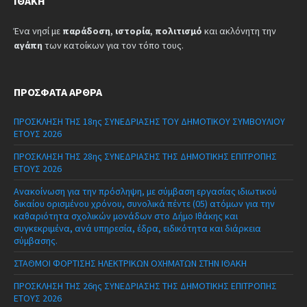
ΙΘΆΚΗ
Ένα νησί με
παράδοση
,
ιστορία
,
πολιτισμό
και ακλόνητη την
αγάπη
των κατοίκων για τον τόπο τους.
ΠΡΌΣΦΑΤΑ ΆΡΘΡΑ
ΠΡΟΣΚΛΗΣΗ ΤΗΣ 18ης ΣΥΝΕΔΡΙΑΣΗΣ ΤΟΥ ΔΗΜΟΤΙΚΟΥ ΣΥΜΒΟΥΛΙΟΥ
ΕΤΟΥΣ 2026
ΠΡΟΣΚΛΗΣΗ ΤΗΣ 28ης ΣΥΝΕΔΡΙΑΣΗΣ ΤΗΣ ΔΗΜΟΤΙΚΗΣ ΕΠΙΤΡΟΠΗΣ
ΕΤΟΥΣ 2026
Ανακοίνωση για την πρόσληψη, με σύμβαση εργασίας ιδιωτικού
δικαίου ορισμένου χρόνου, συνολικά πέντε (05) ατόμων για την
καθαριότητα σχολικών μονάδων στο Δήμο Ιθάκης και
συγκεκριμένα, ανά υπηρεσία, έδρα, ειδικότητα και διάρκεια
σύμβασης.
ΣΤΑΘΜΟΙ ΦΟΡΤΙΣΗΣ ΗΛΕΚΤΡΙΚΩΝ ΟΧΗΜΑΤΩΝ ΣΤΗΝ ΙΘΑΚΗ
ΠΡΟΣΚΛΗΣΗ ΤΗΣ 26ης ΣΥΝΕΔΡΙΑΣΗΣ ΤΗΣ ΔΗΜΟΤΙΚΗΣ ΕΠΙΤΡΟΠΗΣ
ΕΤΟΥΣ 2026