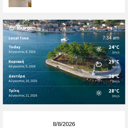
ΚΑΙΡΌΣ
7:34 am
Local Time
24°C
Today
Αύγουστος 8, 2026
1m/s
29°C
Κυριακή
Αύγουστος 9, 2026
4m/s
28°C
Δευτέρα
Αύγουστος 10, 2026
0m/s
28°C
Τρίτη
Αύγουστος 11, 2026
3m/s
8/8/2026