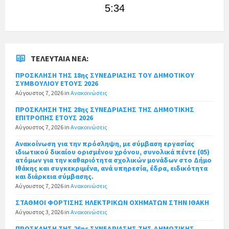
5:34
ΤΕΛΕΥΤΑΊΑ ΝΈΑ:
ΠΡΟΣΚΛΗΣΗ ΤΗΣ 18ης ΣΥΝΕΔΡΙΑΣΗΣ ΤΟΥ ΔΗΜΟΤΙΚΟΥ
ΣΥΜΒΟΥΛΙΟΥ ΕΤΟΥΣ 2026
Αύγουστος 7, 2026
in
Ανακοινώσεις
ΠΡΟΣΚΛΗΣΗ ΤΗΣ 28ης ΣΥΝΕΔΡΙΑΣΗΣ ΤΗΣ ΔΗΜΟΤΙΚΗΣ
ΕΠΙΤΡΟΠΗΣ ΕΤΟΥΣ 2026
Αύγουστος 7, 2026
in
Ανακοινώσεις
Ανακοίνωση για την πρόσληψη, με σύμβαση εργασίας
ιδιωτικού δικαίου ορισμένου χρόνου, συνολικά πέντε (05)
ατόμων για την καθαριότητα σχολικών μονάδων στο Δήμο
Ιθάκης και συγκεκριμένα, ανά υπηρεσία, έδρα, ειδικότητα
και διάρκεια σύμβασης.
Αύγουστος 7, 2026
in
Ανακοινώσεις
ΣΤΑΘΜΟΙ ΦΟΡΤΙΣΗΣ ΗΛΕΚΤΡΙΚΩΝ ΟΧΗΜΑΤΩΝ ΣΤΗΝ ΙΘΑΚΗ
Αύγουστος 3, 2026
in
Ανακοινώσεις
ΠΡΟΣΚΛΗΣΗ ΤΗΣ 26ης ΣΥΝΕΔΡΙΑΣΗΣ ΤΗΣ ΔΗΜΟΤΙΚΗΣ