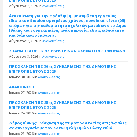
Αύγουστος 7, 2026
in
Ανακοινώσεις
Ανακοίνωση για την πρόσληψη, με σύμβαση εργασίας
ιδιωτικού δικαίου ορισμένου χρόνου, συνολικά πέντε (05)
ατόμων για την καθαριότητα σχολικών μονάδων στο Δήμο
Ιθάκης και συγκεκριμένα, ανά υπηρεσία, έδρα, ειδικότητα
και διάρκεια σύμβασης.
Αύγουστος 7, 2026
in
Ανακοινώσεις
ΣΤΑΘΜΟΙ ΦΟΡΤΙΣΗΣ ΗΛΕΚΤΡΙΚΩΝ ΟΧΗΜΑΤΩΝ ΣΤΗΝ ΙΘΑΚΗ
Αύγουστος 3, 2026
in
Ανακοινώσεις
ΠΡΟΣΚΛΗΣΗ ΤΗΣ 26ης ΣΥΝΕΔΡΙΑΣΗΣ ΤΗΣ ΔΗΜΟΤΙΚΗΣ
ΕΠΙΤΡΟΠΗΣ ΕΤΟΥΣ 2026
Ιούλιος 30, 2026
in
Ανακοινώσεις
ΑΝΑΚΟΙΝΩΣΗ
Ιούλιος 27, 2026
in
Ανακοινώσεις
ΠΡΟΣΚΛΗΣΗ ΤΗΣ 25ης ΣΥΝΕΔΡΙΑΣΗΣ ΤΗΣ ΔΗΜΟΤΙΚΗΣ
ΕΠΙΤΡΟΠΗΣ ΕΤΟΥΣ 2026
Ιούλιος 24, 2026
in
Ανακοινώσεις
Δήμος Ιθάκης: Ενίσχυση της πυροπροστασίας στις Άφαλες
σε συνεργασία με τον Κοινωφελή Όμιλο Πλατρειθιά.
Ιούλιος 23, 2026
in
Ανακοινώσεις