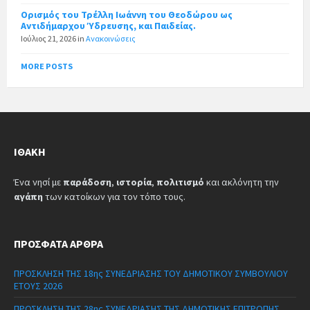
Ορισμός του Τρέλλη Ιωάννη του Θεοδώρου ως
Αντιδήμαρχου Ύδρευσης, και Παιδείας.
Ιούλιος 21, 2026
in
Ανακοινώσεις
MORE POSTS
ΙΘΆΚΗ
Ένα νησί με
παράδοση
,
ιστορία
,
πολιτισμό
και ακλόνητη την
αγάπη
των κατοίκων για τον τόπο τους.
ΠΡΌΣΦΑΤΑ ΆΡΘΡΑ
ΠΡΟΣΚΛΗΣΗ ΤΗΣ 18ης ΣΥΝΕΔΡΙΑΣΗΣ ΤΟΥ ΔΗΜΟΤΙΚΟΥ ΣΥΜΒΟΥΛΙΟΥ
ΕΤΟΥΣ 2026
ΠΡΟΣΚΛΗΣΗ ΤΗΣ 28ης ΣΥΝΕΔΡΙΑΣΗΣ ΤΗΣ ΔΗΜΟΤΙΚΗΣ ΕΠΙΤΡΟΠΗΣ