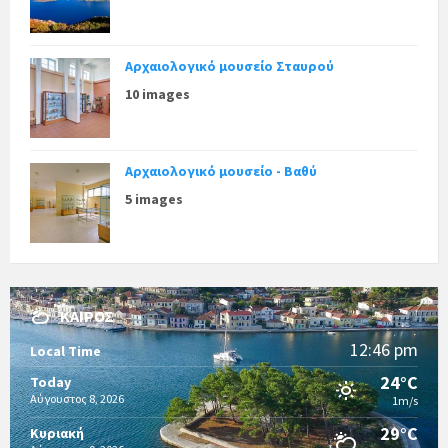
Αρχαιολογικό μουσείο Σταυρού
10 images
Αρχαιολογικό μουσείο - Βαθύ
5 images
ΚΑΙΡΌΣ
12:46 pm
Local Time
24°C
Today
Αύγουστος 8, 2026
1m/s
29°C
Κυριακή