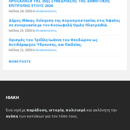
ΠΡΟΣΚΛΗΣΗ ΤΗΣ 25ης ΣΥΝΕΔΡΙΑΣΗΣ ΤΗΣ ΔΗΜΟΤΙΚΗΣ
ΕΠΙΤΡΟΠΗΣ ΕΤΟΥΣ 2026
Ιούλιος 24, 2026
in
Ανακοινώσεις
Δήμος Ιθάκης: Ενίσχυση της πυροπροστασίας στις Άφαλες
σε συνεργασία με τον Κοινωφελή Όμιλο Πλατρειθιά.
Ιούλιος 23, 2026
in
Ανακοινώσεις
Ορισμός του Τρέλλη Ιωάννη του Θεοδώρου ως
Αντιδήμαρχου Ύδρευσης, και Παιδείας.
Ιούλιος 21, 2026
in
Ανακοινώσεις
MORE POSTS
ΙΘΆΚΗ
Ένα νησί με
παράδοση
,
ιστορία
,
πολιτισμό
και ακλόνητη την
αγάπη
των κατοίκων για τον τόπο τους.