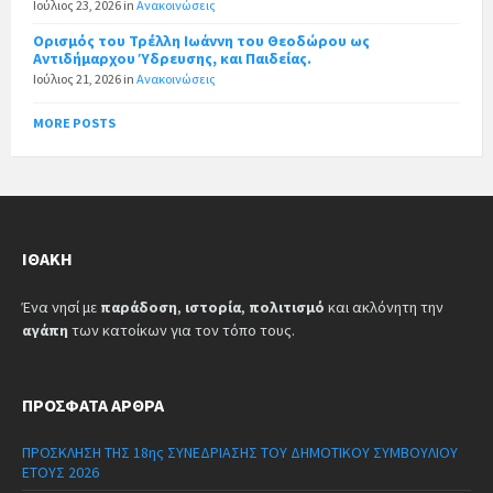
Ιούλιος 23, 2026
in
Ανακοινώσεις
Ορισμός του Τρέλλη Ιωάννη του Θεοδώρου ως
Αντιδήμαρχου Ύδρευσης, και Παιδείας.
Ιούλιος 21, 2026
in
Ανακοινώσεις
MORE POSTS
ΙΘΆΚΗ
Ένα νησί με
παράδοση
,
ιστορία
,
πολιτισμό
και ακλόνητη την
αγάπη
των κατοίκων για τον τόπο τους.
ΠΡΌΣΦΑΤΑ ΆΡΘΡΑ
ΠΡΟΣΚΛΗΣΗ ΤΗΣ 18ης ΣΥΝΕΔΡΙΑΣΗΣ ΤΟΥ ΔΗΜΟΤΙΚΟΥ ΣΥΜΒΟΥΛΙΟΥ
ΕΤΟΥΣ 2026