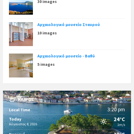
30 images
Αρχαιολογικό μουσείο Σταυρού
10 images
Αρχαιολογικό μουσείο - Βαθύ
5 images
ΚΑΙΡΌΣ
3:20 pm
Local Time
24°C
Today
Αύγουστος 8, 2026
1m/s