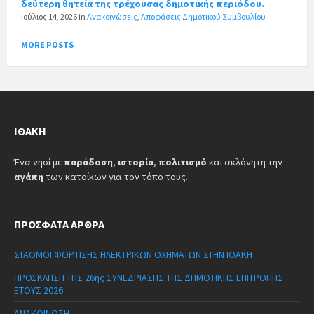
δεύτερη θητεία της τρέχουσας δημοτικής περιόδου.
Ιούλιος 14, 2026
in
Ανακοινώσεις
,
Αποφάσεις Δημοτικού Συμβουλίου
MORE POSTS
ΙΘΆΚΗ
Ένα νησί με
παράδοση
,
ιστορία
,
πολιτισμό
και ακλόνητη την
αγάπη
των κατοίκων για τον τόπο τους.
ΠΡΌΣΦΑΤΑ ΆΡΘΡΑ
ΣΤΑΘΜΟΙ ΦΟΡΤΙΣΗΣ ΗΛΕΚΤΡΙΚΩΝ ΟΧΗΜΑΤΩΝ ΣΤΗΝ ΙΘΑΚΗ
ΠΡΟΣΚΛΗΣΗ ΤΗΣ 26ης ΣΥΝΕΔΡΙΑΣΗΣ ΤΗΣ ΔΗΜΟΤΙΚΗΣ ΕΠΙΤΡΟΠΗΣ
ΕΤΟΥΣ 2026
ΑΝΑΚΟΙΝΩΣΗ