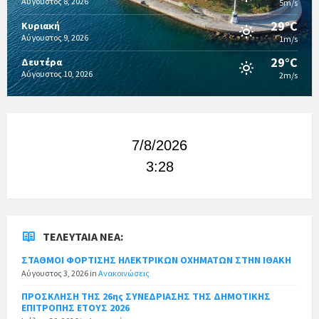
Αύγουστος 8, 2026
5m/s
29°C
Κυριακή
Αύγουστος 9, 2026
1m/s
29°C
Δευτέρα
Αύγουστος 10, 2026
2m/s
7/8/2026
3:28
ΤΕΛΕΥΤΑΊΑ ΝΈΑ:
ΣΤΑΘΜΟΙ ΦΟΡΤΙΣΗΣ ΗΛΕΚΤΡΙΚΩΝ ΟΧΗΜΑΤΩΝ ΣΤΗΝ ΙΘΑΚΗ
Αύγουστος 3, 2026
in
Ανακοινώσεις
ΠΡΟΣΚΛΗΣΗ ΤΗΣ 26ης ΣΥΝΕΔΡΙΑΣΗΣ ΤΗΣ ΔΗΜΟΤΙΚΗΣ
ΕΠΙΤΡΟΠΗΣ ΕΤΟΥΣ 2026