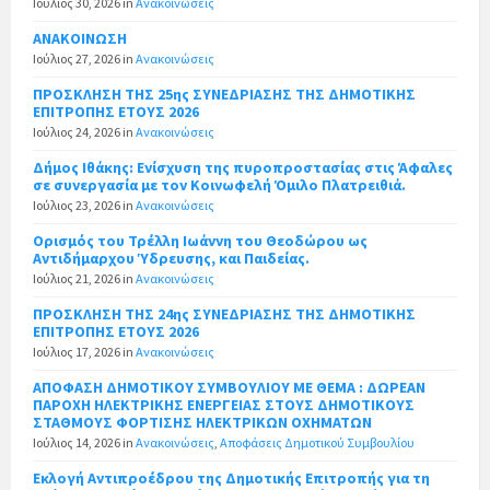
Ιούλιος 30, 2026
in
Ανακοινώσεις
ΑΝΑΚΟΙΝΩΣΗ
Ιούλιος 27, 2026
in
Ανακοινώσεις
ΠΡΟΣΚΛΗΣΗ ΤΗΣ 25ης ΣΥΝΕΔΡΙΑΣΗΣ ΤΗΣ ΔΗΜΟΤΙΚΗΣ
ΕΠΙΤΡΟΠΗΣ ΕΤΟΥΣ 2026
Ιούλιος 24, 2026
in
Ανακοινώσεις
Δήμος Ιθάκης: Ενίσχυση της πυροπροστασίας στις Άφαλες
σε συνεργασία με τον Κοινωφελή Όμιλο Πλατρειθιά.
Ιούλιος 23, 2026
in
Ανακοινώσεις
Ορισμός του Τρέλλη Ιωάννη του Θεοδώρου ως
Αντιδήμαρχου Ύδρευσης, και Παιδείας.
Ιούλιος 21, 2026
in
Ανακοινώσεις
ΠΡΟΣΚΛΗΣΗ ΤΗΣ 24ης ΣΥΝΕΔΡΙΑΣΗΣ ΤΗΣ ΔΗΜΟΤΙΚΗΣ
ΕΠΙΤΡΟΠΗΣ ΕΤΟΥΣ 2026
Ιούλιος 17, 2026
in
Ανακοινώσεις
ΑΠΟΦΑΣΗ ΔΗΜΟΤΙΚΟΥ ΣΥΜΒΟΥΛΙΟΥ ΜΕ ΘΕΜΑ : ΔΩΡΕΑΝ
ΠΑΡΟΧΗ ΗΛΕΚΤΡΙΚΗΣ ΕΝΕΡΓΕΙΑΣ ΣΤΟΥΣ ΔΗΜΟΤΙΚΟΥΣ
ΣΤΑΘΜΟΥΣ ΦΟΡΤΙΣΗΣ ΗΛΕΚΤΡΙΚΩΝ ΟΧΗΜΑΤΩΝ
Ιούλιος 14, 2026
in
Ανακοινώσεις
,
Αποφάσεις Δημοτικού Συμβουλίου
Εκλογή Αντιπροέδρου της Δημοτικής Επιτροπής για τη