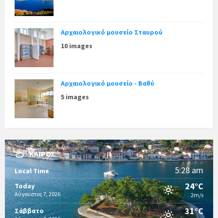
Αρχαιολογικό μουσείο Σταυρού
10 images
Αρχαιολογικό μουσείο - Βαθύ
5 images
ΚΑΙΡΌΣ
5:28 am
Local Time
24°C
Today
Αύγουστος 7, 2026
2m/s
31°C
Σάββατο