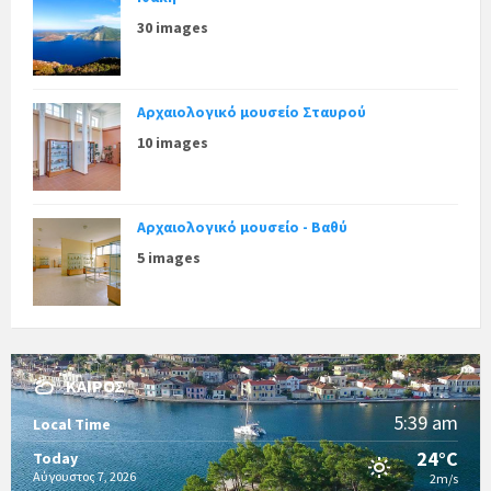
30 images
Αρχαιολογικό μουσείο Σταυρού
10 images
Αρχαιολογικό μουσείο - Βαθύ
5 images
ΚΑΙΡΌΣ
5:39 am
Local Time
24°C
Today
Αύγουστος 7, 2026
2m/s