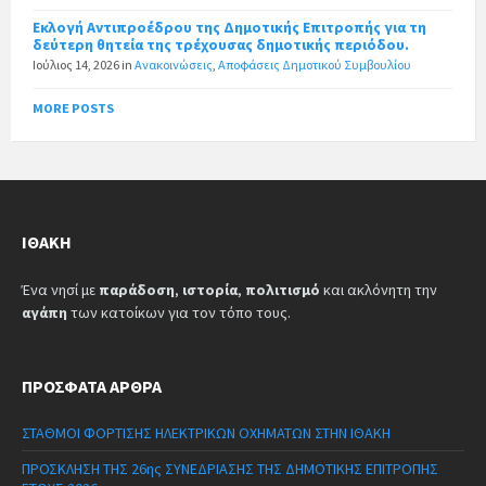
Εκλογή Αντιπροέδρου της Δημοτικής Επιτροπής για τη
δεύτερη θητεία της τρέχουσας δημοτικής περιόδου.
Ιούλιος 14, 2026
in
Ανακοινώσεις
,
Αποφάσεις Δημοτικού Συμβουλίου
MORE POSTS
ΙΘΆΚΗ
Ένα νησί με
παράδοση
,
ιστορία
,
πολιτισμό
και ακλόνητη την
αγάπη
των κατοίκων για τον τόπο τους.
ΠΡΌΣΦΑΤΑ ΆΡΘΡΑ
ΣΤΑΘΜΟΙ ΦΟΡΤΙΣΗΣ ΗΛΕΚΤΡΙΚΩΝ ΟΧΗΜΑΤΩΝ ΣΤΗΝ ΙΘΑΚΗ
ΠΡΟΣΚΛΗΣΗ ΤΗΣ 26ης ΣΥΝΕΔΡΙΑΣΗΣ ΤΗΣ ΔΗΜΟΤΙΚΗΣ ΕΠΙΤΡΟΠΗΣ