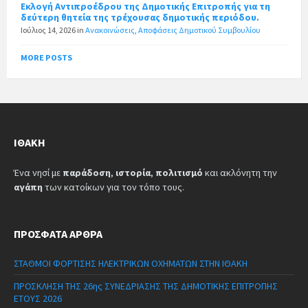
Εκλογή Αντιπροέδρου της Δημοτικής Επιτροπής για τη
δεύτερη θητεία της τρέχουσας δημοτικής περιόδου.
Ιούλιος 14, 2026
in
Ανακοινώσεις
,
Αποφάσεις Δημοτικού Συμβουλίου
MORE POSTS
ΙΘΆΚΗ
Ένα νησί με
παράδοση
,
ιστορία
,
πολιτισμό
και ακλόνητη την
αγάπη
των κατοίκων για τον τόπο τους.
ΠΡΌΣΦΑΤΑ ΆΡΘΡΑ
ΣΤΑΘΜΟΙ ΦΟΡΤΙΣΗΣ ΗΛΕΚΤΡΙΚΩΝ ΟΧΗΜΑΤΩΝ ΣΤΗΝ ΙΘΑΚΗ
ΠΡΟΣΚΛΗΣΗ ΤΗΣ 26ης ΣΥΝΕΔΡΙΑΣΗΣ ΤΗΣ ΔΗΜΟΤΙΚΗΣ ΕΠΙΤΡΟΠΗΣ
ΕΤΟΥΣ 2026