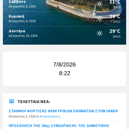
31°C
Σάββατο
Αύγουστος 8, 2026
5m/s
29°C
Κυριακή
Αύγουστος 9, 2026
1m/s
29°C
Δευτέρα
Αύγουστος 10, 2026
2m/s
7/8/2026
8:22
ΤΕΛΕΥΤΑΊΑ ΝΈΑ:
ΣΤΑΘΜΟΙ ΦΟΡΤΙΣΗΣ ΗΛΕΚΤΡΙΚΩΝ ΟΧΗΜΑΤΩΝ ΣΤΗΝ ΙΘΑΚΗ
Αύγουστος 3, 2026
in
Ανακοινώσεις
ΠΡΟΣΚΛΗΣΗ ΤΗΣ 26ης ΣΥΝΕΔΡΙΑΣΗΣ ΤΗΣ ΔΗΜΟΤΙΚΗΣ