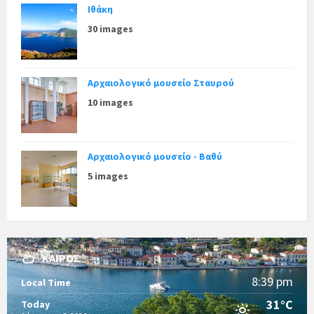
Ιθάκη
30 images
Αρχαιολογικό μουσείο Σταυρού
10 images
Αρχαιολογικό μουσείο - Βαθύ
5 images
ΚΑΙΡΌΣ
8:39 pm
Local Time
31°C
Today