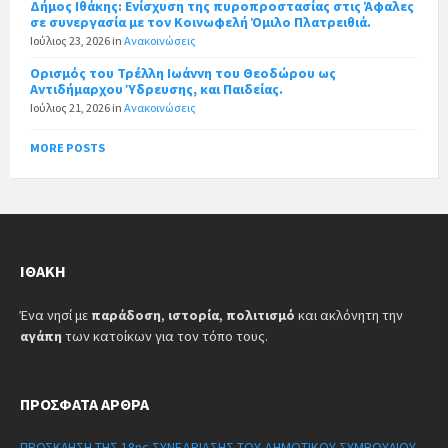
Δήμος Ιθάκης: Ενίσχυση της πυροπροστασίας στις Άφαλες
σε συνεργασία με τον Κοινωφελή Όμιλο Πλατρειθιά.
Ιούλιος 23, 2026
in
Ανακοινώσεις
Ορισμός του Τρέλλη Ιωάννη του Θεοδώρου ως
Αντιδήμαρχου Ύδρευσης, και Παιδείας.
Ιούλιος 21, 2026
in
Ανακοινώσεις
MORE POSTS
ΙΘΆΚΗ
Ένα νησί με
παράδοση
,
ιστορία
,
πολιτισμό
και ακλόνητη την
αγάπη
των κατοίκων για τον τόπο τους.
ΠΡΌΣΦΑΤΑ ΆΡΘΡΑ
ΠΡΟΣΚΛΗΣΗ ΤΗΣ 18ης ΣΥΝΕΔΡΙΑΣΗΣ ΤΟΥ ΔΗΜΟΤΙΚΟΥ ΣΥΜΒΟΥΛΙΟΥ