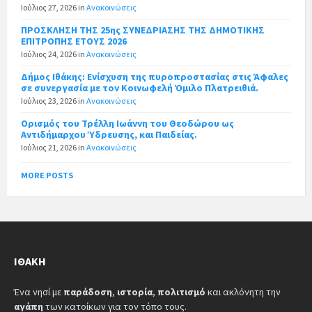
Ιούλιος 27, 2026
in
Ανακοινώσεις
ΠΡΟΣΚΛΗΣΗ ΤΗΣ 25ης ΣΥΝΕΔΡΙΑΣΗΣ ΤΗΣ ΔΗΜΟΤΙΚΗΣ
ΕΠΙΤΡΟΠΗΣ ΕΤΟΥΣ 2026
Ιούλιος 24, 2026
in
Ανακοινώσεις
Δήμος Ιθάκης: Ενίσχυση της πυροπροστασίας στις Άφαλες
σε συνεργασία με τον Κοινωφελή Όμιλο Πλατρειθιά.
Ιούλιος 23, 2026
in
Ανακοινώσεις
Ορισμός του Τρέλλη Ιωάννη του Θεοδώρου ως
Αντιδήμαρχου Ύδρευσης, και Παιδείας.
Ιούλιος 21, 2026
in
Ανακοινώσεις
MORE POSTS
ΙΘΆΚΗ
Ένα νησί με
παράδοση
,
ιστορία
,
πολιτισμό
και ακλόνητη την
αγάπη
των κατοίκων για τον τόπο τους.