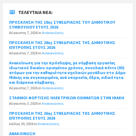
ΤΕΛΕΥΤΑΊΑ ΝΈΑ:
ΠΡΟΣΚΛΗΣΗ ΤΗΣ 18ης ΣΥΝΕΔΡΙΑΣΗΣ ΤΟΥ ΔΗΜΟΤΙΚΟΥ
ΣΥΜΒΟΥΛΙΟΥ ΕΤΟΥΣ 2026
Αύγουστος 7, 2026
in
Ανακοινώσεις
ΠΡΟΣΚΛΗΣΗ ΤΗΣ 28ης ΣΥΝΕΔΡΙΑΣΗΣ ΤΗΣ ΔΗΜΟΤΙΚΗΣ
ΕΠΙΤΡΟΠΗΣ ΕΤΟΥΣ 2026
Αύγουστος 7, 2026
in
Ανακοινώσεις
Ανακοίνωση για την πρόσληψη, με σύμβαση εργασίας
ιδιωτικού δικαίου ορισμένου χρόνου, συνολικά πέντε (05)
ατόμων για την καθαριότητα σχολικών μονάδων στο Δήμο
Ιθάκης και συγκεκριμένα, ανά υπηρεσία, έδρα, ειδικότητα
και διάρκεια σύμβασης.
Αύγουστος 7, 2026
in
Ανακοινώσεις
ΣΤΑΘΜΟΙ ΦΟΡΤΙΣΗΣ ΗΛΕΚΤΡΙΚΩΝ ΟΧΗΜΑΤΩΝ ΣΤΗΝ ΙΘΑΚΗ
Αύγουστος 3, 2026
in
Ανακοινώσεις
ΠΡΟΣΚΛΗΣΗ ΤΗΣ 26ης ΣΥΝΕΔΡΙΑΣΗΣ ΤΗΣ ΔΗΜΟΤΙΚΗΣ
ΕΠΙΤΡΟΠΗΣ ΕΤΟΥΣ 2026
Ιούλιος 30, 2026
in
Ανακοινώσεις
ΑΝΑΚΟΙΝΩΣΗ