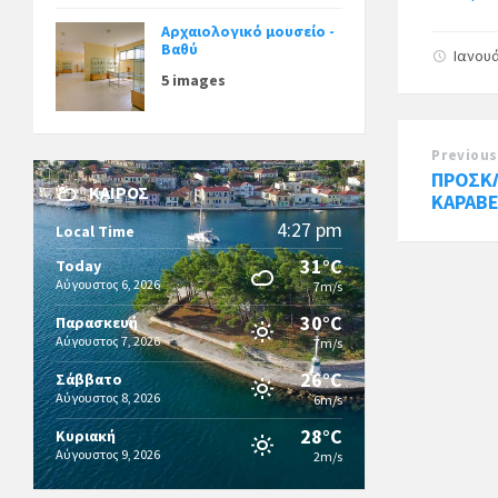
Αρχαιολογικό μουσείο -
Βαθύ
Ιανουά
5 images
Previous
ΠΡΟΣΚ
ΚΑΙΡΌΣ
ΚΑΡΑΒ
4:27 pm
Local Time
31°C
Today
Αύγουστος 6, 2026
7m/s
30°C
Παρασκευή
Αύγουστος 7, 2026
7m/s
26°C
Σάββατο
Αύγουστος 8, 2026
6m/s
28°C
Κυριακή
Αύγουστος 9, 2026
2m/s