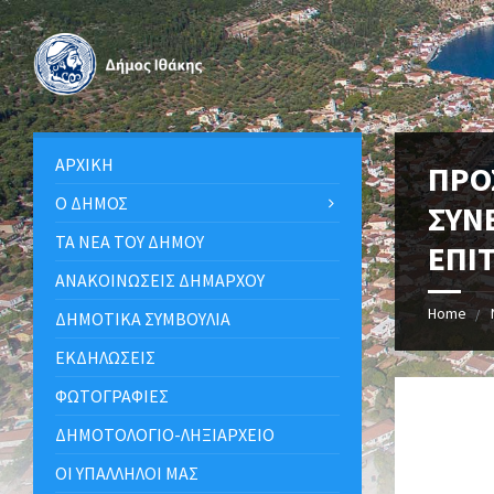
ΑΡΧΙΚΉ
ΠΡΟ
Ο ΔΉΜΟΣ
ΣΥΝ
ΤΑ ΝΈΑ ΤΟΥ ΔΉΜΟΥ
ΕΠΙΤ
ΑΝΑΚΟΙΝΩΣΕΙΣ ΔΗΜΑΡΧΟΥ
Home
ΔΗΜΟΤΙΚΆ ΣΥΜΒΟΎΛΙΑ
ΕΚΔΗΛΏΣΕΙΣ
ΦΩΤΟΓΡΑΦΊΕΣ
ΔΗΜΟΤΟΛΌΓΙΟ-ΛΗΞΙΑΡΧΕΊΟ
ΟΙ ΥΠΆΛΛΗΛΟΙ ΜΑΣ