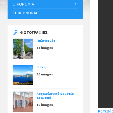
ΟΙΚΟΝΟΜΊΑ
ΕΠΙΚΟΙΝΩΝΊΑ
ΦΩΤΟΓΡΑΦΊΕΣ
Πολιτισμός
11 images
Ιθάκη
30 images
Αρχαιολογικό μουσείο
Σταυρού
10 images
Κατεβάστ