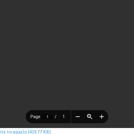
ε το αρχείο [419.77 KB]