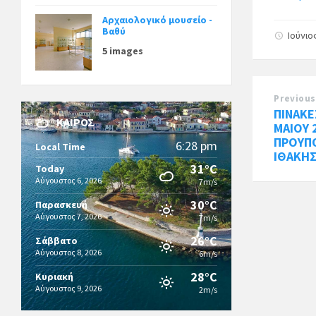
Αρχαιολογικό μουσείο -
Βαθύ
Ιούνιο
5 images
Previous
ΠΙΝΑΚ
ΚΑΙΡΌΣ
ΜΑΙΟΥ 
ΠΡΟΥΠ
6:28 pm
Local Time
ΙΘΑΚΗ
31°C
Today
Αύγουστος 6, 2026
7m/s
30°C
Παρασκευή
Αύγουστος 7, 2026
7m/s
26°C
Σάββατο
Αύγουστος 8, 2026
6m/s
28°C
Κυριακή
Αύγουστος 9, 2026
2m/s