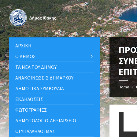
ΑΡΧΙΚΉ
ΠΡΟ
Ο ΔΉΜΟΣ
ΣΥΝ
ΤΑ ΝΈΑ ΤΟΥ ΔΉΜΟΥ
ΕΠΙ
ΑΝΑΚΟΙΝΩΣΕΙΣ ΔΗΜΑΡΧΟΥ
Home
ΔΗΜΟΤΙΚΆ ΣΥΜΒΟΎΛΙΑ
ΕΚΔΗΛΏΣΕΙΣ
ΦΩΤΟΓΡΑΦΊΕΣ
ΔΗΜΟΤΟΛΌΓΙΟ-ΛΗΞΙΑΡΧΕΊΟ
ΟΙ ΥΠΆΛΛΗΛΟΙ ΜΑΣ