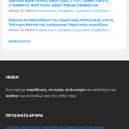
ΠΑΡΟΧΗ ΗΛΕΚΤΡΙΚΗΣ ΕΝΕΡΓΕΙΑΣ ΣΤΟΥΣ ΔΗΜΟΤΙΚΟΥΣ
ΣΤΑΘΜΟΥΣ ΦΟΡΤΙΣΗΣ ΗΛΕΚΤΡΙΚΩΝ ΟΧΗΜΑΤΩΝ
Ιούλιος 14, 2026
in
Ανακοινώσεις
,
Αποφάσεις Δημοτικού Συμβουλίου
Εκλογή Αντιπροέδρου της Δημοτικής Επιτροπής για τη
δεύτερη θητεία της τρέχουσας δημοτικής περιόδου.
Ιούλιος 14, 2026
in
Ανακοινώσεις
,
Αποφάσεις Δημοτικού Συμβουλίου
MORE POSTS
ΙΘΆΚΗ
Ένα νησί με
παράδοση
,
ιστορία
,
πολιτισμό
και ακλόνητη την
αγάπη
των κατοίκων για τον τόπο τους.
ΠΡΌΣΦΑΤΑ ΆΡΘΡΑ
ΣΤΑΘΜΟΙ ΦΟΡΤΙΣΗΣ ΗΛΕΚΤΡΙΚΩΝ ΟΧΗΜΑΤΩΝ ΣΤΗΝ ΙΘΑΚΗ