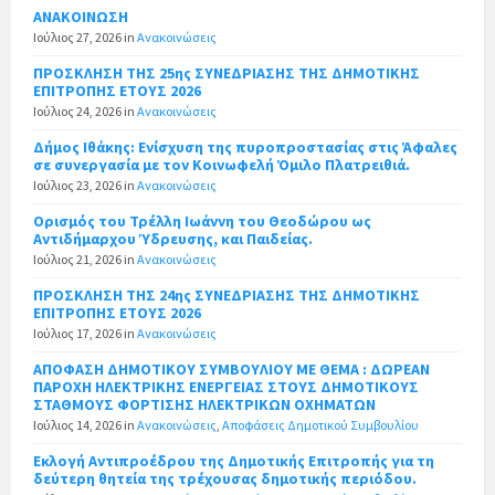
ΑΝΑΚΟΙΝΩΣΗ
Ιούλιος 27, 2026
in
Ανακοινώσεις
ΠΡΟΣΚΛΗΣΗ ΤΗΣ 25ης ΣΥΝΕΔΡΙΑΣΗΣ ΤΗΣ ΔΗΜΟΤΙΚΗΣ
ΕΠΙΤΡΟΠΗΣ ΕΤΟΥΣ 2026
Ιούλιος 24, 2026
in
Ανακοινώσεις
Δήμος Ιθάκης: Ενίσχυση της πυροπροστασίας στις Άφαλες
σε συνεργασία με τον Κοινωφελή Όμιλο Πλατρειθιά.
Ιούλιος 23, 2026
in
Ανακοινώσεις
Ορισμός του Τρέλλη Ιωάννη του Θεοδώρου ως
Αντιδήμαρχου Ύδρευσης, και Παιδείας.
Ιούλιος 21, 2026
in
Ανακοινώσεις
ΠΡΟΣΚΛΗΣΗ ΤΗΣ 24ης ΣΥΝΕΔΡΙΑΣΗΣ ΤΗΣ ΔΗΜΟΤΙΚΗΣ
ΕΠΙΤΡΟΠΗΣ ΕΤΟΥΣ 2026
Ιούλιος 17, 2026
in
Ανακοινώσεις
ΑΠΟΦΑΣΗ ΔΗΜΟΤΙΚΟΥ ΣΥΜΒΟΥΛΙΟΥ ΜΕ ΘΕΜΑ : ΔΩΡΕΑΝ
ΠΑΡΟΧΗ ΗΛΕΚΤΡΙΚΗΣ ΕΝΕΡΓΕΙΑΣ ΣΤΟΥΣ ΔΗΜΟΤΙΚΟΥΣ
ΣΤΑΘΜΟΥΣ ΦΟΡΤΙΣΗΣ ΗΛΕΚΤΡΙΚΩΝ ΟΧΗΜΑΤΩΝ
Ιούλιος 14, 2026
in
Ανακοινώσεις
,
Αποφάσεις Δημοτικού Συμβουλίου
Εκλογή Αντιπροέδρου της Δημοτικής Επιτροπής για τη
δεύτερη θητεία της τρέχουσας δημοτικής περιόδου.