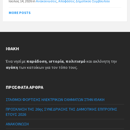
Ιούλιος 14, 2026
in
Ανακοινώσεις
,
Αποφάσεις Δημοτικού Συμβουλίου
MORE POSTS
ΙΘΆΚΗ
Ένα νησί με
παράδοση
,
ιστορία
,
πολιτισμό
και ακλόνητη την
αγάπη
των κατοίκων για τον τόπο τους.
ΠΡΌΣΦΑΤΑ ΆΡΘΡΑ
ΣΤΑΘΜΟΙ ΦΟΡΤΙΣΗΣ ΗΛΕΚΤΡΙΚΩΝ ΟΧΗΜΑΤΩΝ ΣΤΗΝ ΙΘΑΚΗ
ΠΡΟΣΚΛΗΣΗ ΤΗΣ 26ης ΣΥΝΕΔΡΙΑΣΗΣ ΤΗΣ ΔΗΜΟΤΙΚΗΣ ΕΠΙΤΡΟΠΗΣ
ΕΤΟΥΣ 2026
ΑΝΑΚΟΙΝΩΣΗ