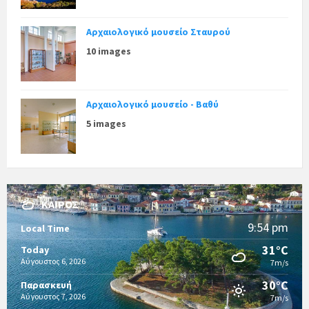
Αρχαιολογικό μουσείο Σταυρού
10 images
Αρχαιολογικό μουσείο - Βαθύ
5 images
ΚΑΙΡΌΣ
9:54 pm
Local Time
31°C
Today
Αύγουστος 6, 2026
7m/s
30°C
Παρασκευή
Αύγουστος 7, 2026
7m/s