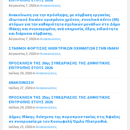
Αύγουστος 7, 2026
in
Ανακοινώσεις
Ανακοίνωση για την πρόσληψη, με σύμβαση εργασίας
ιδιωτικού δικαίου ορισμένου χρόνου, συνολικά πέντε (05)
ατόμων για την καθαριότητα σχολικών μονάδων στο Δήμο
Ιθάκης και συγκεκριμένα, ανά υπηρεσία, έδρα, ειδικότητα
και διάρκεια σύμβασης.
Αύγουστος 7, 2026
in
Ανακοινώσεις
ΣΤΑΘΜΟΙ ΦΟΡΤΙΣΗΣ ΗΛΕΚΤΡΙΚΩΝ ΟΧΗΜΑΤΩΝ ΣΤΗΝ ΙΘΑΚΗ
Αύγουστος 3, 2026
in
Ανακοινώσεις
ΠΡΟΣΚΛΗΣΗ ΤΗΣ 26ης ΣΥΝΕΔΡΙΑΣΗΣ ΤΗΣ ΔΗΜΟΤΙΚΗΣ
ΕΠΙΤΡΟΠΗΣ ΕΤΟΥΣ 2026
Ιούλιος 30, 2026
in
Ανακοινώσεις
ΑΝΑΚΟΙΝΩΣΗ
Ιούλιος 27, 2026
in
Ανακοινώσεις
ΠΡΟΣΚΛΗΣΗ ΤΗΣ 25ης ΣΥΝΕΔΡΙΑΣΗΣ ΤΗΣ ΔΗΜΟΤΙΚΗΣ
ΕΠΙΤΡΟΠΗΣ ΕΤΟΥΣ 2026
Ιούλιος 24, 2026
in
Ανακοινώσεις
Δήμος Ιθάκης: Ενίσχυση της πυροπροστασίας στις Άφαλες
σε συνεργασία με τον Κοινωφελή Όμιλο Πλατρειθιά.
Ιούλιος 23, 2026
in
Ανακοινώσεις