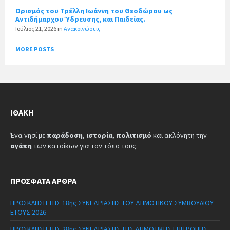
Ορισμός του Τρέλλη Ιωάννη του Θεοδώρου ως
Αντιδήμαρχου Ύδρευσης, και Παιδείας.
Ιούλιος 21, 2026
in
Ανακοινώσεις
MORE POSTS
ΙΘΆΚΗ
Ένα νησί με
παράδοση
,
ιστορία
,
πολιτισμό
και ακλόνητη την
αγάπη
των κατοίκων για τον τόπο τους.
ΠΡΌΣΦΑΤΑ ΆΡΘΡΑ
ΠΡΟΣΚΛΗΣΗ ΤΗΣ 18ης ΣΥΝΕΔΡΙΑΣΗΣ ΤΟΥ ΔΗΜΟΤΙΚΟΥ ΣΥΜΒΟΥΛΙΟΥ
ΕΤΟΥΣ 2026
ΠΡΟΣΚΛΗΣΗ ΤΗΣ 28ης ΣΥΝΕΔΡΙΑΣΗΣ ΤΗΣ ΔΗΜΟΤΙΚΗΣ ΕΠΙΤΡΟΠΗΣ