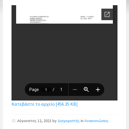
Κατεβάστε το αρχείο [456.35 KB]
Αύγουστος 12, 2021
by
Διαχειριστής
in
Ανακοινώσεις