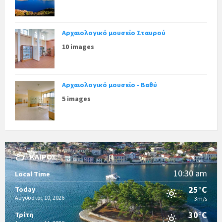
Αρχαιολογικό μουσείο Σταυρού
10 images
Αρχαιολογικό μουσείο - Βαθύ
5 images
ΚΑΙΡΌΣ
10:30 am
Local Time
25°C
Today
Αύγουστος 10, 2026
3m/s
30°C
Τρίτη