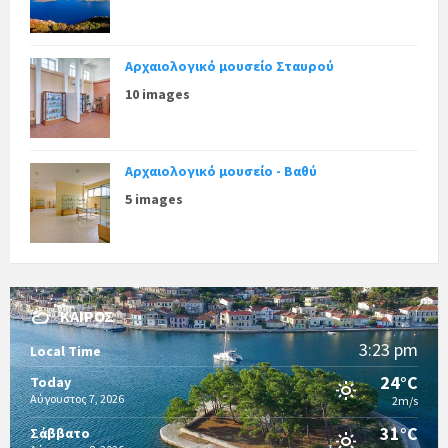
Αρχαιολογικό μουσείο Σταυρού
10 images
Αρχαιολογικό μουσείο - Βαθύ
5 images
ΚΑΙΡΌΣ
3:23 pm
Local Time
24°C
Today
Αύγουστος 7, 2026
2m/s
31°C
Σάββατο