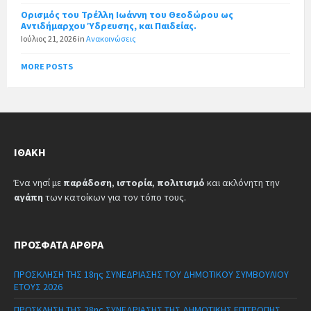
Ορισμός του Τρέλλη Ιωάννη του Θεοδώρου ως
Αντιδήμαρχου Ύδρευσης, και Παιδείας.
Ιούλιος 21, 2026
in
Ανακοινώσεις
MORE POSTS
ΙΘΆΚΗ
Ένα νησί με
παράδοση
,
ιστορία
,
πολιτισμό
και ακλόνητη την
αγάπη
των κατοίκων για τον τόπο τους.
ΠΡΌΣΦΑΤΑ ΆΡΘΡΑ
ΠΡΟΣΚΛΗΣΗ ΤΗΣ 18ης ΣΥΝΕΔΡΙΑΣΗΣ ΤΟΥ ΔΗΜΟΤΙΚΟΥ ΣΥΜΒΟΥΛΙΟΥ
ΕΤΟΥΣ 2026
ΠΡΟΣΚΛΗΣΗ ΤΗΣ 28ης ΣΥΝΕΔΡΙΑΣΗΣ ΤΗΣ ΔΗΜΟΤΙΚΗΣ ΕΠΙΤΡΟΠΗΣ