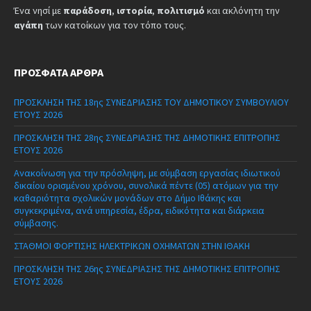
Ένα νησί με
παράδοση
,
ιστορία
,
πολιτισμό
και ακλόνητη την
αγάπη
των κατοίκων για τον τόπο τους.
ΠΡΌΣΦΑΤΑ ΆΡΘΡΑ
ΠΡΟΣΚΛΗΣΗ ΤΗΣ 18ης ΣΥΝΕΔΡΙΑΣΗΣ ΤΟΥ ΔΗΜΟΤΙΚΟΥ ΣΥΜΒΟΥΛΙΟΥ
ΕΤΟΥΣ 2026
ΠΡΟΣΚΛΗΣΗ ΤΗΣ 28ης ΣΥΝΕΔΡΙΑΣΗΣ ΤΗΣ ΔΗΜΟΤΙΚΗΣ ΕΠΙΤΡΟΠΗΣ
ΕΤΟΥΣ 2026
Ανακοίνωση για την πρόσληψη, με σύμβαση εργασίας ιδιωτικού
δικαίου ορισμένου χρόνου, συνολικά πέντε (05) ατόμων για την
καθαριότητα σχολικών μονάδων στο Δήμο Ιθάκης και
συγκεκριμένα, ανά υπηρεσία, έδρα, ειδικότητα και διάρκεια
σύμβασης.
ΣΤΑΘΜΟΙ ΦΟΡΤΙΣΗΣ ΗΛΕΚΤΡΙΚΩΝ ΟΧΗΜΑΤΩΝ ΣΤΗΝ ΙΘΑΚΗ
ΠΡΟΣΚΛΗΣΗ ΤΗΣ 26ης ΣΥΝΕΔΡΙΑΣΗΣ ΤΗΣ ΔΗΜΟΤΙΚΗΣ ΕΠΙΤΡΟΠΗΣ
ΕΤΟΥΣ 2026