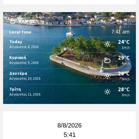
ΚΑΙΡΌΣ
7:41 am
Local Time
24°C
Today
Αύγουστος 8, 2026
1m/s
29°C
Κυριακή
Αύγουστος 9, 2026
4m/s
28°C
Δευτέρα
Αύγουστος 10, 2026
0m/s
28°C
Τρίτη
Αύγουστος 11, 2026
3m/s
8/8/2026
5:41