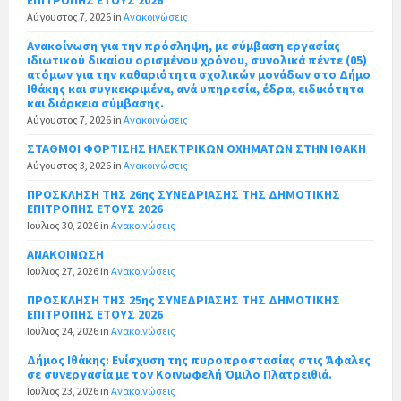
Αύγουστος 7, 2026
in
Ανακοινώσεις
Ανακοίνωση για την πρόσληψη, με σύμβαση εργασίας
ιδιωτικού δικαίου ορισμένου χρόνου, συνολικά πέντε (05)
ατόμων για την καθαριότητα σχολικών μονάδων στο Δήμο
Ιθάκης και συγκεκριμένα, ανά υπηρεσία, έδρα, ειδικότητα
και διάρκεια σύμβασης.
Αύγουστος 7, 2026
in
Ανακοινώσεις
ΣΤΑΘΜΟΙ ΦΟΡΤΙΣΗΣ ΗΛΕΚΤΡΙΚΩΝ ΟΧΗΜΑΤΩΝ ΣΤΗΝ ΙΘΑΚΗ
Αύγουστος 3, 2026
in
Ανακοινώσεις
ΠΡΟΣΚΛΗΣΗ ΤΗΣ 26ης ΣΥΝΕΔΡΙΑΣΗΣ ΤΗΣ ΔΗΜΟΤΙΚΗΣ
ΕΠΙΤΡΟΠΗΣ ΕΤΟΥΣ 2026
Ιούλιος 30, 2026
in
Ανακοινώσεις
ΑΝΑΚΟΙΝΩΣΗ
Ιούλιος 27, 2026
in
Ανακοινώσεις
ΠΡΟΣΚΛΗΣΗ ΤΗΣ 25ης ΣΥΝΕΔΡΙΑΣΗΣ ΤΗΣ ΔΗΜΟΤΙΚΗΣ
ΕΠΙΤΡΟΠΗΣ ΕΤΟΥΣ 2026
Ιούλιος 24, 2026
in
Ανακοινώσεις
Δήμος Ιθάκης: Ενίσχυση της πυροπροστασίας στις Άφαλες
σε συνεργασία με τον Κοινωφελή Όμιλο Πλατρειθιά.
Ιούλιος 23, 2026
in
Ανακοινώσεις