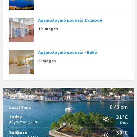
Αρχαιολογικό μουσείο Σταυρού
10 images
Αρχαιολογικό μουσείο - Βαθύ
5 images
ΚΑΙΡΌΣ
8:43 pm
Local Time
31°C
Today
Αύγουστος 7, 2026
6m/s
30°C
Σάββατο