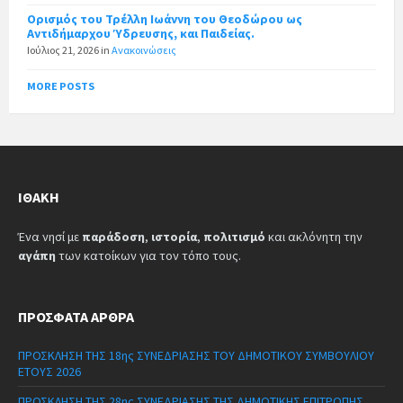
Ορισμός του Τρέλλη Ιωάννη του Θεοδώρου ως
Αντιδήμαρχου Ύδρευσης, και Παιδείας.
Ιούλιος 21, 2026
in
Ανακοινώσεις
MORE POSTS
ΙΘΆΚΗ
Ένα νησί με
παράδοση
,
ιστορία
,
πολιτισμό
και ακλόνητη την
αγάπη
των κατοίκων για τον τόπο τους.
ΠΡΌΣΦΑΤΑ ΆΡΘΡΑ
ΠΡΟΣΚΛΗΣΗ ΤΗΣ 18ης ΣΥΝΕΔΡΙΑΣΗΣ ΤΟΥ ΔΗΜΟΤΙΚΟΥ ΣΥΜΒΟΥΛΙΟΥ
ΕΤΟΥΣ 2026
ΠΡΟΣΚΛΗΣΗ ΤΗΣ 28ης ΣΥΝΕΔΡΙΑΣΗΣ ΤΗΣ ΔΗΜΟΤΙΚΗΣ ΕΠΙΤΡΟΠΗΣ