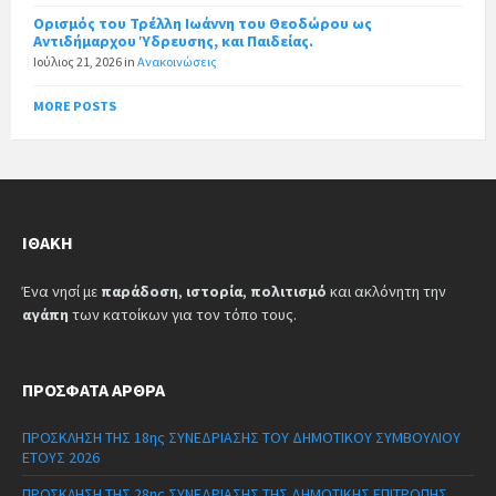
Ορισμός του Τρέλλη Ιωάννη του Θεοδώρου ως
Αντιδήμαρχου Ύδρευσης, και Παιδείας.
Ιούλιος 21, 2026
in
Ανακοινώσεις
MORE POSTS
ΙΘΆΚΗ
Ένα νησί με
παράδοση
,
ιστορία
,
πολιτισμό
και ακλόνητη την
αγάπη
των κατοίκων για τον τόπο τους.
ΠΡΌΣΦΑΤΑ ΆΡΘΡΑ
ΠΡΟΣΚΛΗΣΗ ΤΗΣ 18ης ΣΥΝΕΔΡΙΑΣΗΣ ΤΟΥ ΔΗΜΟΤΙΚΟΥ ΣΥΜΒΟΥΛΙΟΥ
ΕΤΟΥΣ 2026
ΠΡΟΣΚΛΗΣΗ ΤΗΣ 28ης ΣΥΝΕΔΡΙΑΣΗΣ ΤΗΣ ΔΗΜΟΤΙΚΗΣ ΕΠΙΤΡΟΠΗΣ