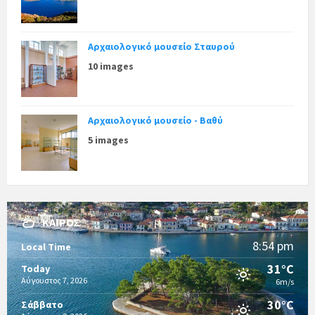
Αρχαιολογικό μουσείο Σταυρού
10 images
Αρχαιολογικό μουσείο - Βαθύ
5 images
ΚΑΙΡΌΣ
8:54 pm
Local Time
31°C
Today
Αύγουστος 7, 2026
6m/s
30°C
Σάββατο