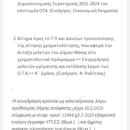
Δημοσιονομικής Στρατηγικής 2021-2024 του
υποτομέα ΟΤΑ. (Εισήγηση : Οικονομική Υπηρεσία)
Αίτημα προς το Τ.Π.και Δανείων τροποποίησης
της αίτησης χρηματοδότησης, που αφορά την
ένταξη μελετών του Δήμου Ιθάκης στο
χρηματοδοτικό πρόγραμμα << Επιχορήγηση
μελετών ωρίμανσης και εκτέλεσης έργων των
Ο.Τ.Α.>> Α΄ Δράση. (Εισήγηση : Ν. Ραδίτσας)
Η συνεδρίαση κρίνεται ως κατεπείγουσα, λόγω
προθεσμίας λήψης απόφασης μέχρι 28/2/2020
σύμφωνα με το αρ. πρωτ. 11884/18-2-2020 εξαιρετικά
ο
επείγον έγγραφο ΥΠ.ΕΣ.(θέμα 1
) και άμεσης
ο
ανάγκης υλοποίησης των έργων (θέμα 2
)