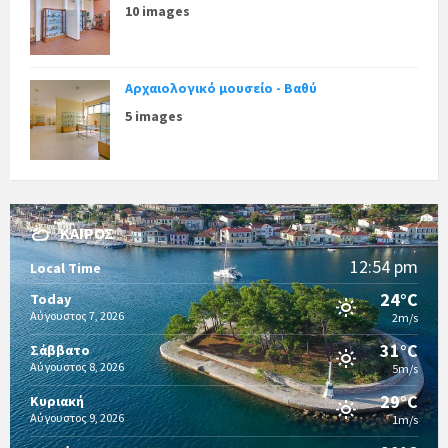
10 images
Αρχαιολογικό μουσείο - Βαθύ
5 images
ΚΑΙΡΌΣ
12:54 pm
Local Time
24°C
Today
Αύγουστος 7, 2026
2m/s
31°C
Σάββατο
Αύγουστος 8, 2026
5m/s
29°C
Κυριακή
Αύγουστος 9, 2026
1m/s