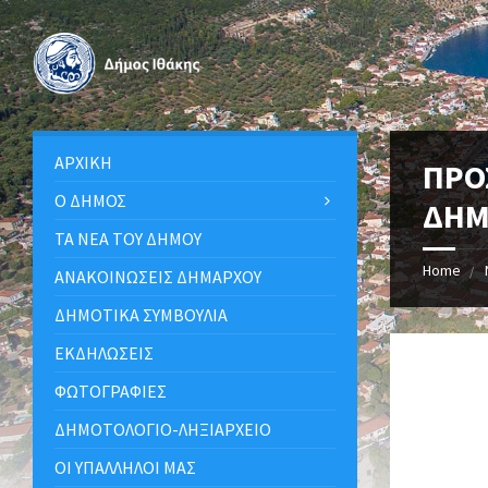
ΑΡΧΙΚΉ
ΠΡΟ
Ο ΔΉΜΟΣ
ΔΗΜ
ΤΑ ΝΈΑ ΤΟΥ ΔΉΜΟΥ
Home
ΑΝΑΚΟΙΝΩΣΕΙΣ ΔΗΜΑΡΧΟΥ
ΔΗΜΟΤΙΚΆ ΣΥΜΒΟΎΛΙΑ
ΕΚΔΗΛΏΣΕΙΣ
ΦΩΤΟΓΡΑΦΊΕΣ
ΔΗΜΟΤΟΛΌΓΙΟ-ΛΗΞΙΑΡΧΕΊΟ
ΟΙ ΥΠΆΛΛΗΛΟΙ ΜΑΣ