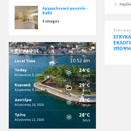
Απρίλι
Αρχαιολογικό μουσείο -
Βαθύ
5 images
Previous
ΕΓΚΥΚΛ
ΕΚΛΟΓ
ΥΠΟΨΗ
ΚΑΙΡΌΣ
10:52 am
Local Time
24°C
Today
Αύγουστος 8, 2026
1m/s
29°C
Κυριακή
Αύγουστος 9, 2026
4m/s
28°C
Δευτέρα
Αύγουστος 10, 2026
0m/s
28°C
Τρίτη
Αύγουστος 11, 2026
3m/s